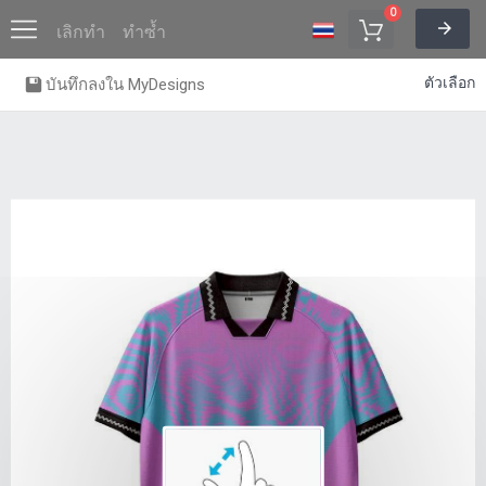
0
เลิกทำ
ทำซ้ำ
ตัวเลือก
บันทึกลงใน MyDesigns