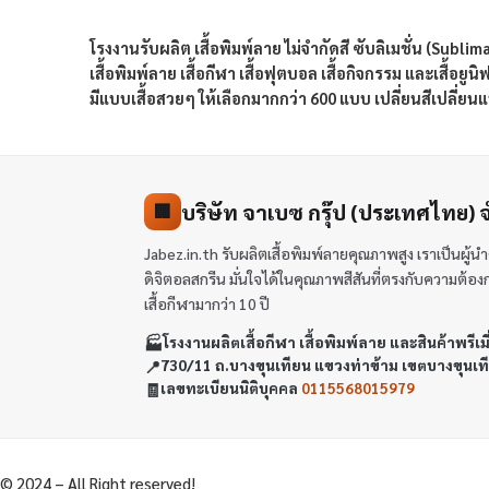
โรงงานรับผลิต เสื้อพิมพ์ลาย ไม่จำกัดสี ซับลิเมชั่น (Sublim
เสื้อพิมพ์ลาย เสื้อกีฬา เสื้อฟุตบอล เสื้อกิจกรรม และเสื้อยูนิ
มีแบบเสื้อสวยๆ ให้เลือกมากกว่า 600 แบบ เปลี่ยนสีเปลี่ยน
บริษัท จาเบซ กรุ๊ป (ประเทศไทย) 
🏢
Jabez.in.th รับผลิตเสื้อพิมพ์ลายคุณภาพสูง เราเป็นผู
ดิจิตอลสกรีน มั่นใจได้ในคุณภาพสีสันที่ตรงกับความต้องการข
เสื้อกีฬามากว่า 10 ปี
🏭
โรงงานผลิตเสื้อกีฬา เสื้อพิมพ์ลาย และสินค้าพรีเม
📍
730/11 ถ.บางขุนเทียน แขวงท่าข้าม เขตบางขุนเ
🧾
เลขทะเบียนนิติบุคคล
0115568015979
© 2024 – All Right reserved!