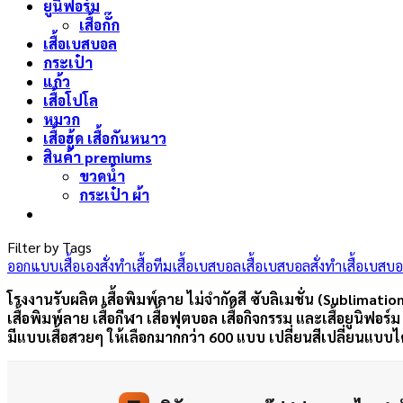
ยูนิฟอร์ม
เสื้อกั๊ก
เสื้อเบสบอล
กระเป๋า
แก้ว
เสื้อโปโล
หมวก
เสื้อฮู้ด เสื้อกันหนาว
สินค้า premiums
ขวดน้ำ
กระเป๋า ผ้า
Filter by Tags
ออกแบบเสื้อเอง
สั่งทำเสื้อทีม
เสื้อเบสบอล
เสื้อเบสบอลสั่งทำ
เสื้อเบสบ
โรงงานรับผลิต เสื้อพิมพ์ลาย ไม่จำกัดสี ซับลิเมชั่น (Sublimatio
เสื้อพิมพ์ลาย เสื้อกีฬา เสื้อฟุตบอล เสื้อกิจกรรม และเสื้อยูนิฟอร์
มีแบบเสื้อสวยๆ ให้เลือกมากกว่า 600 แบบ เปลี่ยนสีเปลี่ยนแบบไ