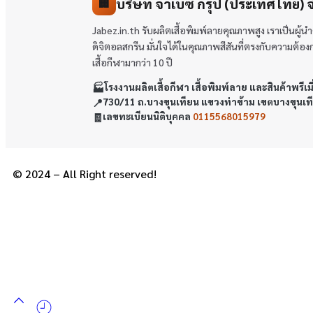
บริษัท จาเบซ กรุ๊ป (ประเทศไทย) 
🏢
Jabez.in.th รับผลิตเสื้อพิมพ์ลายคุณภาพสูง เราเป็นผู
ดิจิตอลสกรีน มั่นใจได้ในคุณภาพสีสันที่ตรงกับความต้องการข
เสื้อกีฬามากว่า 10 ปี
🏭
โรงงานผลิตเสื้อกีฬา เสื้อพิมพ์ลาย และสินค้าพรีเม
📍
730/11 ถ.บางขุนเทียน แขวงท่าข้าม เขตบางขุนเ
🧾
เลขทะเบียนนิติบุคคล
0115568015979
© 2024 – All Right reserved!