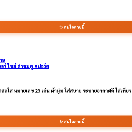
✨ สนใจลายนี้
เวอร์ ไซส์ ดำชมพู สปอร์ต
ใส หมายเลข 23 เด่น ผ้านุ่ม ใส่สบาย ระบายอากาศดี ใส่เที่ยว ถ่
✨ สนใจลายนี้