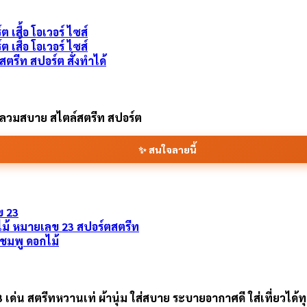
 สตรีท สปอร์ต สั่งทำได้
งหลวมสบาย สไตล์สตรีท สปอร์ต
✨ สนใจลายนี้
์ ชมพู ดอกไม้
น สตรีทหวานเท่ ผ้านุ่ม ใส่สบาย ระบายอากาศดี ใส่เที่ยวได้ทุกว