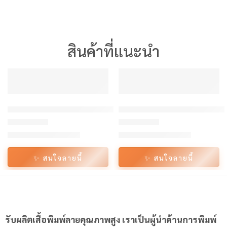
สินค้าที่แนะนำ
360°
360°
มีเรทราคาส่ง
มีเรทราคาส่ง
แนะนำ
แนะนำ
เสื้อ Oversize ผู้หญิง ลาย ASTON | เสื้อ โอเวอร์ ไซส์ สตรีท ส
เสื้อ Oversize ผู้หญิง ลาย BLA
-16%
-16%
฿175/ตัว
฿175/ตัว
เริ่มต้น
เริ่มต้น
ให้คะแนน
4.5
ตั้งแต่ 1-5 คะแนน
ให้คะแนน
4.71
ตั้งแต่ 1-5 คะ
✨ สนใจลายนี้
✨ สนใจลายนี้
รับผลิตเสื้อพิมพ์ลายคุณภาพสูง เราเป็นผู้นำด้านการพิมพ์