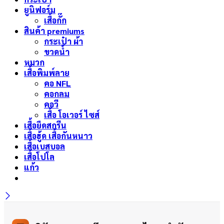
ยูนิฟอร์ม
เสื้อกั๊ก
สินค้า premiums
กระเป๋า ผ้า
ขวดน้ำ
หมวก
เสื้อพิมพ์ลาย
คอ NFL
คอกลม
คอวี
เสื้อ โอเวอร์ ไซส์
เสื้อยืดสกรีน
เสื้อฮู้ด เสื้อกันหนาว
เสื้อเบสบอล
เสื้อโปโล
แก้ว