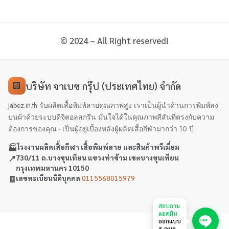
© 2024 – All Right reserved!
บริษัท จาเบซ กรุ๊ป (ประเทศไทย) จำกัด
🏢
Jabez.in.th รับผลิตเสื้อพิมพ์ลายคุณภาพสูง เราเป็นผู้นำด้านการพิมพ์ลง
บนผ้าด้วยระบบดิจิตอลสกรีน มั่นใจได้ในคุณภาพสีสันที่ตรงกับความ
ต้องการของคุณ · เป็นผู้อยู่เบื้องหลังผู้ผลิตเสื้อกีฬามากว่า 10 ปี
🏭
โรงงานผลิตเสื้อกีฬา เสื้อพิมพ์ลาย และสินค้าพรีเมี่ยม
📍
730/11 ถ.บางขุนเทียน แขวงท่าข้าม เขตบางขุนเทียน
กรุงเทพมหานคร 10150
🧾
เลขทะเบียนนิติบุคคล
0115568015979
สอบถาม
แอดมิน
ออกแบบ
& ดูผล