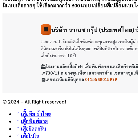
มีแบบเสื้อสวยๆ ให้เลือกมากกว่า 600 แบบ เปลี่ยนสีเปลี่ยนแบบไ
บริษัท จาเบซ กรุ๊ป (ประเทศไทย) 
🏢
Jabez.in.th รับผลิตเสื้อพิมพ์ลายคุณภาพสูง เราเป็นผู
ดิจิตอลสกรีน มั่นใจได้ในคุณภาพสีสันที่ตรงกับความต้องการข
เสื้อกีฬามากว่า 10 ปี
🏭
โรงงานผลิตเสื้อกีฬา เสื้อพิมพ์ลาย และสินค้าพรีเม
📍
730/11 ถ.บางขุนเทียน แขวงท่าข้าม เขตบางขุนเ
🧾
เลขทะเบียนนิติบุคคล
0115568015979
© 2024 – All Right reserved!
เสื้อทีม ผ้าไทย
เสื้อพิมพ์ลาย
เสื้อยืดสกรีน
เสื้อโปโล