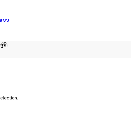
อกแบบ
คู่รัก
election.