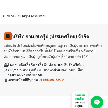
© 2024 – All Right reserved!
บริษัท จาเบซ กรุ๊ป (ประเทศไทย) จำกัด
🏢
Jabez.in.th รับผลิตเสื้อพิมพ์ลายคุณภาพสูง เราเป็นผู้นำด้านการพิมพ์ลง
บนผ้าด้วยระบบดิจิตอลสกรีน มั่นใจได้ในคุณภาพสีสันที่ตรงกับความ
ต้องการของคุณ · เป็นผู้อยู่เบื้องหลังผู้ผลิตเสื้อกีฬามากว่า 10 ปี
🏭
โรงงานผลิตเสื้อกีฬา เสื้อพิมพ์ลาย และสินค้าพรีเมี่ยม
📍
730/11 ถ.บางขุนเทียน แขวงท่าข้าม เขตบางขุนเทียน
กรุงเทพมหานคร 10150
🧾
เลขทะเบียนนิติบุคคล
0115568015979
สอบถาม
แอดมิน
ออกแบบ
& ดูผล