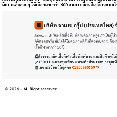
มีแบบเสื้อสวยๆ ให้เลือกมากกว่า 600 แบบ เปลี่ยนสีเปลี่ยนแบบไ
บริษัท จาเบซ กรุ๊ป (ประเทศไทย) 
🏢
Jabez.in.th รับผลิตเสื้อพิมพ์ลายคุณภาพสูง เราเป็นผู
ดิจิตอลสกรีน มั่นใจได้ในคุณภาพสีสันที่ตรงกับความต้องการข
เสื้อกีฬามากว่า 10 ปี
🏭
โรงงานผลิตเสื้อกีฬา เสื้อพิมพ์ลาย และสินค้าพรีเม
📍
730/11 ถ.บางขุนเทียน แขวงท่าข้าม เขตบางขุนเ
🧾
เลขทะเบียนนิติบุคคล
0115568015979
© 2024 – All Right reserved!