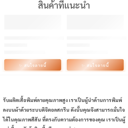
สินค้าที่แนะนำ
360°
360°
มีเรทราคาส่ง
มีเรทราคาส่ง
แนะนำ
แนะนำ
เสื้อ Oversize ผู้หญิง ลาย ASTON | เสื้อ โอเวอร์ ไซส์ สตรีท ส
เสื้อ Oversize ผู้หญิง ลาย BLA
-16%
-16%
฿175/ตัว
฿175/ตัว
เริ่มต้น
เริ่มต้น
ให้คะแนน
4.5
ตั้งแต่ 1-5 คะแนน
ให้คะแนน
4.86
ตั้งแต่ 1-5 คะ
✨ สนใจลายนี้
✨ สนใจลายนี้
รับผลิตเสื้อพิมพ์ลายคุณภาพสูง เราเป็นผู้นำด้านการพิมพ์
ลงบนผ้าด้วยระบบดิจิตอลสกรีน ดังนั้นคุณจึงสามารถมั่นใจ
ได้ในคุณภาพสีสัน ที่ตรงกับความต้องการของคุณ เราเป็นผู้