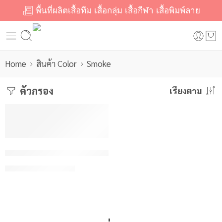
พื้นที่ผลิตเสื้อทีม เสื้อกลุ่ม เสื้อกีฬา เสื้อพิมพ์ลาย
Home
สินค้า Color
Smoke
ตัวกรอง
เรียงตาม
ลดราคา
Yuedpao No.1 Ultrasoft Non-Iron เสื้อยืดคอกลม WarmNe
฿110/ตัว
เริ่มต้น