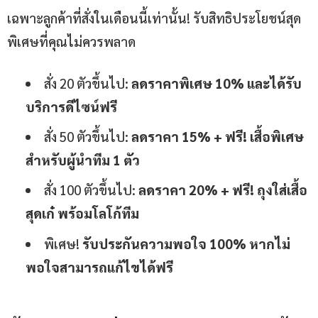
เฉพาะลูกค้าที่สั่งในเดือนนี้เท่านั้น! รับสิทธิประโยชน์สุด
พิเศษที่คุณไม่ควรพลาด
สั่ง 20 ตัวขึ้นไป:
ลดราคาพิเศษ 10% และได้รับ
บริการดีไซน์ฟรี
สั่ง 50 ตัวขึ้นไป:
ลดราคา 15% + ฟรี! เสื้อพิเศษ
สำหรับผู้นำทีม 1 ตัว
สั่ง 100 ตัวขึ้นไป:
ลดราคา 20% + ฟรี! ถุงใส่เสื้อ
สุดเก๋ พร้อมโลโก้ทีม
พิเศษ!
รับประกันความพอใจ 100% หากไม่
พอใจสามารถแก้ไขได้ฟรี