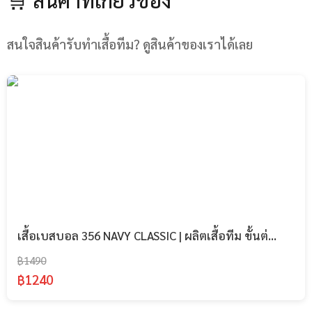
สนใจสินค้ารับทำเสื้อทีม? ดูสินค้าของเราได้เลย
เสื้อเบสบอล 356 NAVY CLASSIC | ผลิตเสื้อทีม ขั้นต่…
฿1490
฿1240