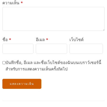
ความเห็น
*
ชื่อ
*
อีเมล
*
เว็บไซต์
บันทึกชื่อ, อีเมล และชื่อเว็บไซต์ของฉันบนเบราว์เซอร์นี้
สำหรับการแสดงความเห็นครั้งถัดไป