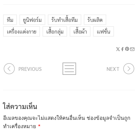
ทีม
ยูนิฟอร์ม
รับทำเสื้อทีม
รับผลิต
เครื่องแต่งกาย
เสื้อกลุ่ม
เสื้อผ้า
แฟชั่น
PREVIOUS
NEXT
ใส่ความเห็น
อีเมลของคุณจะไม่แสดงให้คนอื่นเห็น
ช่องข้อมูลจำเป็นถูก
ทำเครื่องหมาย
*