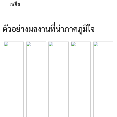
เหลือ
ตัวอย่างผลงานที่น่าภาคภูมิใจ