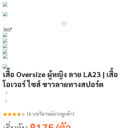
360°
เสื้อ Oversize ผู้หญิง ลาย LA23 | เสื้อ
โอเวอร์ ไซส์ ขาวลายทางสปอร์ต
(
6
บทวิจารณ์จากลูกค้า)
ให้
6
฿175/ตัว
เริ่มต้น