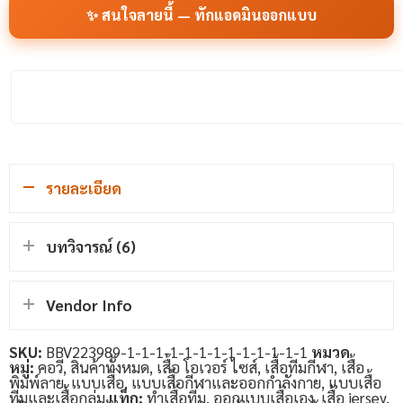
✨ สนใจลายนี้ — ทักแอดมินออกแบบ
รายละเอียด
บทวิจารณ์ (6)
Vendor Info
SKU:
BBV223989-1-1-1-1-1-1-1-1-1-1-1-1-1
หมวด
หมู่:
คอวี
,
สินค้าทั้งหมด
,
เสื้อ โอเวอร์ ไซส์
,
เสื้อทีมกีฬา
,
เสื้อ
พิมพ์ลาย
,
แบบเสื้อ
,
แบบเสื้อกีฬาและออกกำลังกาย
,
แบบเสื้อ
ทีมและเสื้อกลุ่ม
แท็ก:
ทำเสื้อทีม
,
ออกแบบเสื้อเอง
,
เสื้อ jersey
,