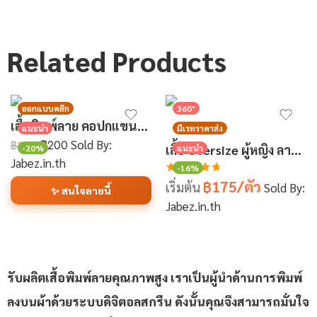
Related Products
ออกแบบคลิก
360°
เสื้อพิมพ์ลาย คอปกแขนยาว
แนะนำ
มีเรทราคาส่ง
฿
200
Sold By:
฿
250
เสื้อ Oversize ผู้หญิง ลาย BLACKLION | เสื้อ โอเวอร์ ไซส์ สตรีท สปอร์ต สั่งทำได้
-20%
แนะนำ
Jabez.in.th
-16%
฿175/ตัว
ให้คะแนน
เริ่มต้น
Sold By:
✨ สนใจลายนี้
4.71
Jabez.in.th
ตั้งแต่ 1-5
คะแนน
รับผลิตเสื้อพิมพ์ลายคุณภาพสูง เราเป็นผู้นำด้านการพิมพ์
ลงบนผ้าด้วยระบบดิจิตอลสกรีน ดังนั้นคุณจึงสามารถมั่นใจ