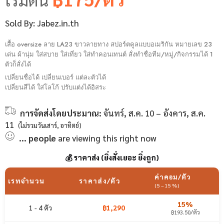
คะแนน
4.33
จาก
Sold By:
Jabez.in.th
5 คะแนน
เสื้อ oversize ลาย LA23 ขาวลายทาง สปอร์ตคูลแบบอเมริกัน หมายเลข 23
เต็มบน
เด่น ผ้านุ่ม ใส่สบาย ใส่เที่ยว ใส่ทำคอนเทนต์ สั่งทำชื่อทีม/หมู่/กิจกรรมได้ 1
การให้
ตัวก็สั่งได้
คะแนน
เปลี่ยนชื่อได้ เปลี่ยนเบอร์ แต่ละตัวได้
ของลูกค้า
เปลี่ยนสีได้ ใส่โลโก้ ปรับแต่งได้อิสระ
การจัดส่งโดยประมาณ:
จันทร์, ส.ค. 10 – อังคาร, ส.ค.
11
(ไม่รวมวันเสาร์, อาทิตย์)
...
people
are viewing this right now
💰 ราคาส่ง (ยิ่งสั่งเยอะ ยิ่งถูก)
ค่าคอม/ตัว
เรทจำนวน
ราคาส่ง/ตัว
(5–15%)
15%
1 - 4 ตัว
฿1,290
฿193.50/ตัว