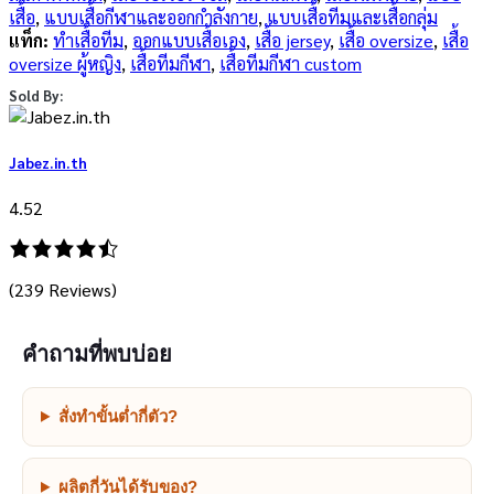
เสื้อ
,
แบบเสื้อกีฬาและออกกำลังกาย
,
แบบเสื้อทีมและเสื้อกลุ่ม
แท็ก:
ทำเสื้อทีม
,
ออกแบบเสื้อเอง
,
เสื้อ jersey
,
เสื้อ oversize
,
เสื้อ
oversize ผู้หญิง
,
เสื้อทีมกีฬา
,
เสื้อทีมกีฬา custom
Sold By:
Jabez.in.th
4.52
(239 Reviews)
คำถามที่พบบ่อย
สั่งทำขั้นต่ำกี่ตัว?
ผลิตกี่วันได้รับของ?