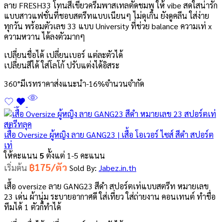
ลาย FRESH33 โทนสีเขียวครีมพาสเทลตัดชมพู ให้ vibe สดใสน่ารัก
แบบสาวแฟชั่นที่ชอบสตรีทแบบเนียนๆ ไม่ดุเกิน ยังดูคลีน ใส่ง่าย
ทุกวัน พร้อมตัวเลข 33 แบบ University ที่ช่วย balance ความเท่ x
ความหวาน ได้ลงตัวมากๆ
เปลี่ยนชื่อได้ เปลี่ยนเบอร์ แต่ละตัวได้
เปลี่ยนสีได้ ใส่โลโก้ ปรับแต่งได้อิสระ
360°
มีเรทราคาส่ง
แนะนำ
-16%
จำนวนจำกัด
เสื้อ Oversize ผู้หญิง ลาย GANG23 | เสื้อ โอเวอร์ ไซส์ สีดำ สปอร์ต
เท่
ให้คะแนน
5
ตั้งแต่ 1-5 คะแนน
฿175/ตัว
เริ่มต้น
Sold By:
Jabez.in.th
เสื้อ oversize ลาย GANG23 สีดำ สปอร์ตเท่แบบสตรีท หมายเลข
23 เด่น ผ้านุ่ม ระบายอากาศดี ใส่เที่ยว ใส่ถ่ายงาน คอนเทนต์ ทำชื่อ
ทีมได้ 1 ตัวก็ทำได้