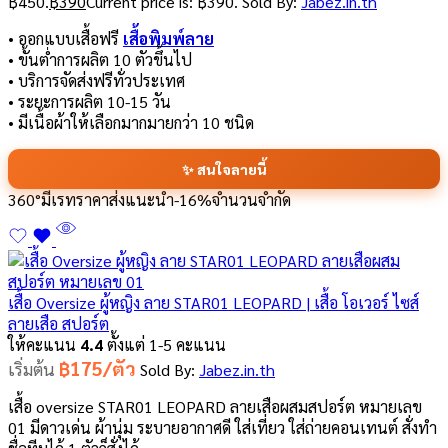
฿450.
฿
390
Current price is: ฿390.
Sold By:
Jabez.in.th
• ออกแบบเสื้อฟรี
เสื้อพิมพ์ลาย
• ขั้นต่ำการผลิต 10 ตัวขึ้นไป
• บริการจัดส่งฟรีทั่วประเทศ
• ระยะการผลิต 10-15 วัน
• มีเนื้อผ้าให้เลือกมากมายกว่า 10 ชนิด
✨ สนใจลายนี้
360°
มีเรทราคาส่ง
แนะนำ
-16%
จำนวนจำกัด
เสื้อ Oversize ผู้หญิง ลาย STAR01 LEOPARD | เสื้อ โอเวอร์ ไซส์
ลายเสือ สปอร์ต
ให้คะแนน
4.4
ตั้งแต่ 1-5 คะแนน
฿175/ตัว
เริ่มต้น
Sold By:
Jabez.in.th
เสื้อ oversize STAR01 LEOPARD ลายเสือผสมสปอร์ต หมายเลข
01 มีดาวเด่น ผ้านุ่ม ระบายอากาศดี ใส่เที่ยว ใส่ถ่ายคอนเทนต์ สั่งทำ