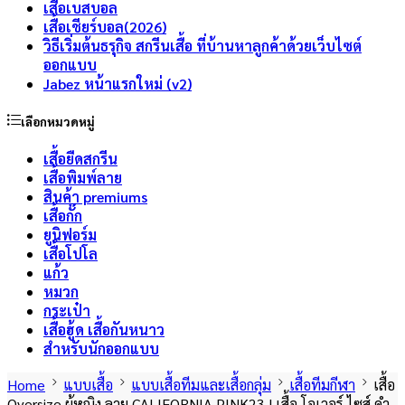
เสื้อเบสบอล
เสื้อเชียร์บอล(2026)
วิธีเริ่มต้นธรุกิจ สกรีนเสื้อ ที่บ้านหาลูกค้าด้วยเว็บไซต์
ออกแบบ
Jabez หน้าแรกใหม่ (v2)
เลือกหมวดหมู่
เสื้อยืดสกรีน
เสื้อพิมพ์ลาย
สินค้า premiums
เสื้อกั๊ก
ยูนิฟอร์ม
เสื้อโปโล
แก้ว
หมวก
กระเป๋า
เสื้อฮู้ด เสื้อกันหนาว
สำหรับนักออกแบบ
Home
แบบเสื้อ
แบบเสื้อทีมและเสื้อกลุ่ม
เสื้อทีมกีฬา
เสื้อ
Oversize ผู้หญิง ลาย CALIFORNIA PINK23 | เสื้อ โอเวอร์ ไซส์ ดำ