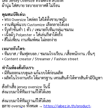
เสื้อ Jersey Oversize ทรงสตรีท สปอร์ต
ผ้านุ่ม ใส่สบาย ระบายอากาศดี ไม่ร้อน
คุณสมบัติเด่น:
• ทรง Oversize ไหล่ตก ใส่ได้ทั้งชาย/หญิง
• งานพิมพ์แบบ Customize เลือกลายได้เอง
• รับทำขั้นต่ำ 1 ตัว / เหมาะกับทีม/กลุ่ม/ชมรม
• เนื้อผ้า Polyester + ใส่เล่นกีฬาได้จริง
• สีไม่เพี้ยน งานพิมพ์คม ไม่ลอกง่าย
เหมาะกับใคร:
• ทีมบาส / ทีมฟุตบอล / ชมรมโรงเรียน /เสื้อพนักงาน /อื่นๆ
• Content creator / Streamer / Fashion street
ทำไมต้องสั่งกับเรา:
• มีทีมออกแบบดูแล แก้แบบได้ก่อนผลิต
• ผลิตในโรงงานจริง ได้มาตรฐาน เครมสินค้าได้หากสินค้ามีปัญหา
สั่งทำเสื้อ jersey oversize วันนี้
ส่งแบบมาให้ทีมเราแก้ให้ได้เลย
ส่งแบบมาให้ทีมเราแก้ให้ได้เลย
ดูลาย oversize ทั้งหมด →
https://jabez.in.th/product-