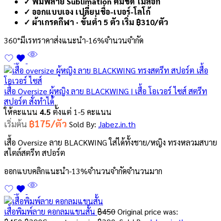
✓ พิมพ์ลาย Sublimation คมชัด ไม่ลอก
✓ ออกแบบเอง เปลี่ยนชื่อ-เบอร์-โลโก้
✓ ผ้าเกรดกีฬา · ขั้นต่ำ 5 ตัว เริ่ม ฿310/ตัว
360°
มีเรทราคาส่ง
แนะนำ
-16%
จำนวนจำกัด
เสื้อ Oversize ผู้หญิง ลาย BLACKWING | เสื้อ โอเวอร์ ไซส์ สตรีท
สปอร์ต สั่งทำได้
ให้คะแนน
4.5
ตั้งแต่ 1-5 คะแนน
฿175/ตัว
เริ่มต้น
Sold By:
Jabez.in.th
เสื้อ Oversize ลาย BLACKWING ใส่ได้ทั้งชาย/หญิง ทรงหลวมสบาย
สไตล์สตรีท สปอร์ต
ออกแบบคลิก
แนะนำ
-13%
จำนวนจำกัด
จำนวนมาก
เสื้อพิมพ์ลาย คอกลมแขนสั้น
฿
450
Original price was: