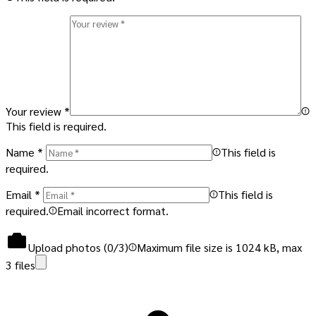
Your review
*
This field is required.
Name
*
This field is
required.
Email
*
This field is
required.
Email incorrect format.
Upload photos (
0
/3)
Maximum file size is 1024 kB, max
3 files