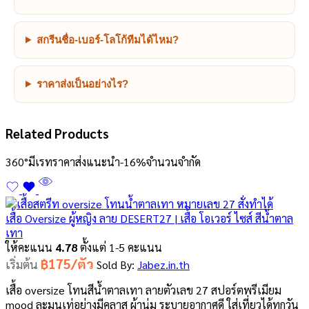
สกรีนชื่อ-เบอร์-โลโก้ทีมได้ไหม?
ราคาส่งเป็นอย่างไร?
Related Products
360°
มีเรทราคาส่ง
แนะนำ
-16%
จำนวนจำกัด
เสื้อ Oversize ผู้หญิง ลาย DESERT27 | เสื้อ โอเวอร์ ไซส์ สีน้ำตาล
เทา
ให้คะแนน
4.78
ตั้งแต่ 1-5 คะแนน
฿175/ตัว
เริ่มต้น
Sold By:
Jabez.in.th
เสื้อ oversize โทนสีน้ำตาลเทา ลายตัวเลข 27 สปอร์ตพรีเมียม
mood ละมุนเท่อย่างมีคลาส ผ้านุ่ม ระบายอากาศดี ใส่เที่ยวได้ทุกวัน