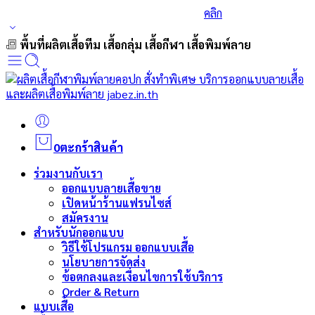
ร่วมส่งกำลังใจและสนับสนุนนักกีฬาเบสบอล
คลิก
พื้นที่ผลิตเสื้อทีม เสื้อกลุ่ม เสื้อกีฬา เสื้อพิมพ์ลาย
0
ตะกร้าสินค้า
ร่วมงานกับเรา
ออกแบบลายเสื้อขาย
เปิดหน้าร้านแฟรนไซส์
สมัครงาน
สำหรับนักออกแบบ
วิธีใช้โปรแกรม ออกแบบเสื้อ
นโยบายการจัดส่ง
ข้อตกลงและเงื่อนไขการใช้บริการ
Order & Return
แบบเสื้อ