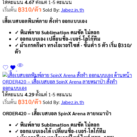
ให้คะแนน
4.67
ตั้งแต่ 1-5 คะแนน
฿310/ตัว
เริ่มต้น
Sold By:
Jabez.in.th
เสื้อเบสบอลพิมพ์ลาย สั่งทำ ออกแบบเอง
✓ พิมพ์ลาย Sublimation คมชัด ไม่ลอก
✓ ออกแบบเอง เปลี่ยนชื่อ-เบอร์-โลโก้ทีม
✓ ผ้าเกรดกีฬา ทรงโอเวอร์ไซส์ · ขั้นต่ำ 5 ตัว เริ่ม ฿310/
ตัว
ORDER420 – เสื้อเบสบอล SpinX Arena ลายหมาป่า สั่งทำ
ออกแบบเอง
ให้คะแนน
4.29
ตั้งแต่ 1-5 คะแนน
฿310/ตัว
เริ่มต้น
Sold By:
Jabez.in.th
ORDER420 – เสื้อเบสบอล SpinX Arena ลายหมาป่า
✓ พิมพ์ลาย Sublimation คมชัด ไม่ลอก
✓ ออกแบบเองได้ เปลี่ยนชื่อ-เบอร์-โลโก้ทีม