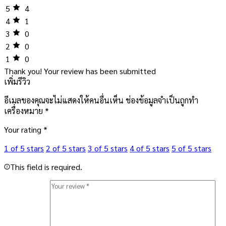
5
4
4
1
3
0
2
0
1
0
Thank you!
Your review has been submitted
เพิ่มรีวิว
อีเมลของคุณจะไม่แสดงให้คนอื่นเห็น
ช่องข้อมูลจำเป็นถูกทำ
เครื่องหมาย
*
Your rating
*
1 of 5 stars
2 of 5 stars
3 of 5 stars
4 of 5 stars
5 of 5 stars
This field is required.