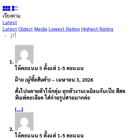
เรียงตาม
Latest
Latest
Oldest
Media
Lowest Rating
Highest Rating
ให้คะแนน
5
ตั้งแต่ 1-5 คะแนน
ฝ้าย
(ผู้ซื้อสินค้า)
–
เมษายน 3, 2026
สั่งไปหลายตัวให้กลุ่ม ทุกตัวงานเหมือนกันเป๊ะ สีสด
พิมพ์ละเอียด ใส่ถ่ายรูปสวยมากค่ะ
[...]
ให้คะแนน
5
ตั้งแต่ 1-5 คะแนน