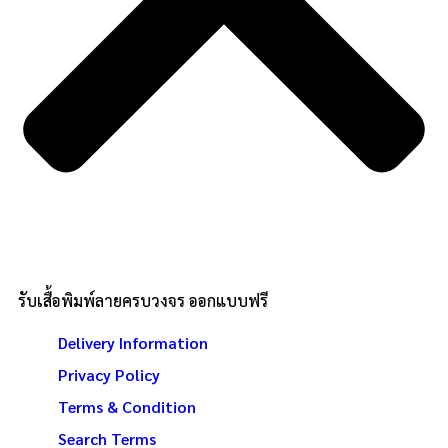
รับเสื้อพิมพ์ลายครบวงจร ออกแบบฟรี
Delivery Information
Privacy Policy
Terms & Condition
Search Terms