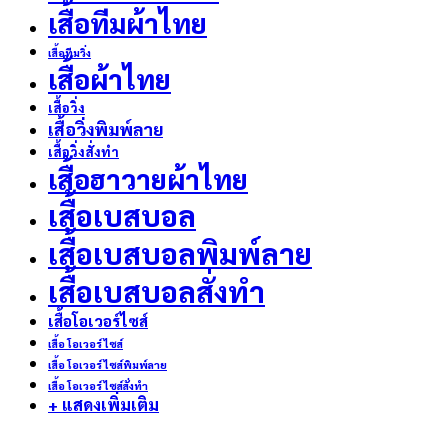
เสื้อทีมผ้าไทย
เสื้อทีมวิ่ง
เสื้อผ้าไทย
เสื้อวิ่ง
เสื้อวิ่งพิมพ์ลาย
เสื้อวิ่งสั่งทำ
เสื้อฮาวายผ้าไทย
เสื้อเบสบอล
เสื้อเบสบอลพิมพ์ลาย
เสื้อเบสบอลสั่งทำ
เสื้อโอเวอร์ไซส์
เสื้อ โอเวอร์ ไซส์
เสื้อ โอเวอร์ ไซส์พิมพ์ลาย
เสื้อ โอเวอร์ ไซส์สั่งทำ
+ แสดงเพิ่มเติม