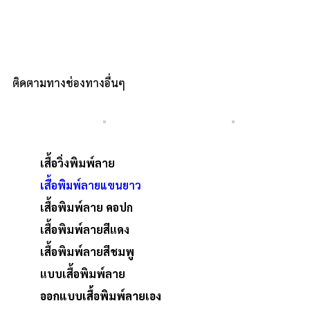
ติดตามทางช่องทางอื่นๆ
เสื้อวิ่งพิมพ์ลาย
เสื้อพิมพ์ลายแขนยาว
เสื้อพิมพ์ลาย คอปก
เสื้อพิมพ์ลายสีแดง
เสื้อพิมพ์ลายสีชมพู
แบบเสื้อพิมพ์ลาย
ออกแบบเสื้อพิมพ์ลายเอง