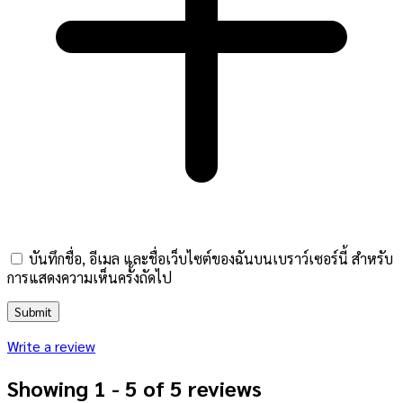
บันทึกชื่อ, อีเมล และชื่อเว็บไซต์ของฉันบนเบราว์เซอร์นี้ สำหรับ
การแสดงความเห็นครั้งถัดไป
Write a review
Showing 1 - 5 of 5 reviews