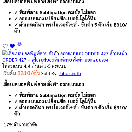
เสื้อเบสบอลพิมพ์ลาย สั่งทำ ออกแบบเอง
✓ พิมพ์ลาย Sublimation คมชัด ไม่ลอก
✓ ออกแบบเอง เปลี่ยนชื่อ-เบอร์-โลโก้ทีม
✓ ผ้าเกรดกีฬา ทรงโอเวอร์ไซส์ · ขั้นต่ำ 5 ตัว เริ่ม ฿310/
ตัว
ORDER 427 – เสื้อเบสบอลพิมพ์ลาย สั่งทำ ออกแบบเอง
ให้คะแนน
4.4
ตั้งแต่ 1-5 คะแนน
฿310/ตัว
เริ่มต้น
Sold By:
Jabez.in.th
เสื้อเบสบอลพิมพ์ลาย สั่งทำ ออกแบบเอง
✓ พิมพ์ลาย Sublimation คมชัด ไม่ลอก
✓ ออกแบบเอง เปลี่ยนชื่อ-เบอร์-โลโก้ทีม
✓ ผ้าเกรดกีฬา ทรงโอเวอร์ไซส์ · ขั้นต่ำ 5 ตัว เริ่ม ฿310/
ตัว
-17%
จำนวนจำกัด