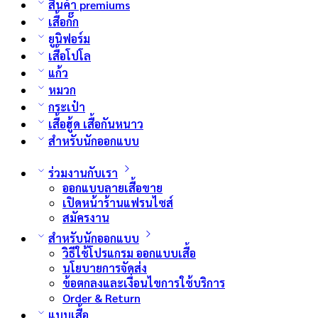
สินค้า premiums
เสื้อกั๊ก
ยูนิฟอร์ม
เสื้อโปโล
แก้ว
หมวก
กระเป๋า
เสื้อฮู้ด เสื้อกันหนาว
สำหรับนักออกแบบ
ร่วมงานกับเรา
ออกแบบลายเสื้อขาย
เปิดหน้าร้านแฟรนไซส์
สมัครงาน
สำหรับนักออกแบบ
วิธีใช้โปรแกรม ออกแบบเสื้อ
นโยบายการจัดส่ง
ข้อตกลงและเงื่อนไขการใช้บริการ
Order & Return
แบบเสื้อ