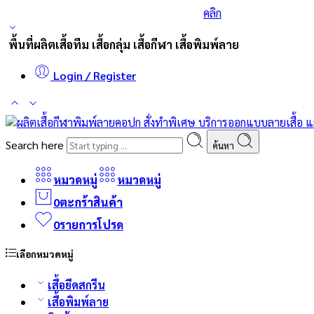
ร่วมส่งกำลังใจและสนับสนุนนักกีฬาเบสบอล
คลิก
พื้นที่ผลิตเสื้อทีม เสื้อกลุ่ม เสื้อกีฬา เสื้อพิมพ์ลาย
Login / Register
Search here
ค้นหา
หมวดหมู่
หมวดหมู่
0
ตะกร้าสินค้า
0
รายการโปรด
เลือกหมวดหมู่
เสื้อยืดสกรีน
เสื้อพิมพ์ลาย