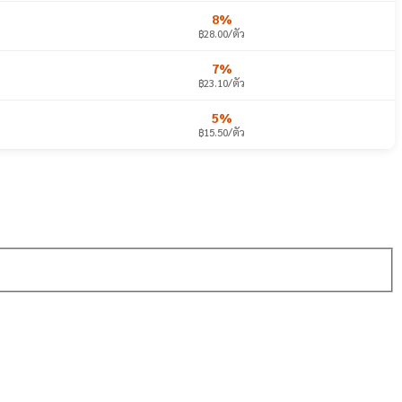
8%
฿28.00/ตัว
7%
฿23.10/ตัว
5%
฿15.50/ตัว