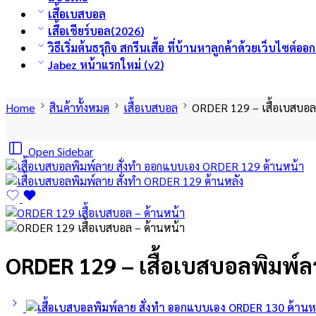
เสื้อเบสบอล
เสื้อเชียร์บอล(2026)
วิธีเริ่มต้นธรุกิจ สกรีนเสื้อ ที่บ้านหาลูกค้าด้วยเว็บไซต์อ
Jabez หน้าแรกใหม่ (v2)
Home
สินค้าทั้งหมด
เสื้อเบสบอล
ORDER 129 – เสื้อเบสบอล
Open Sidebar
ORDER 129 – เสื้อเบสบอลพิมพ์ล