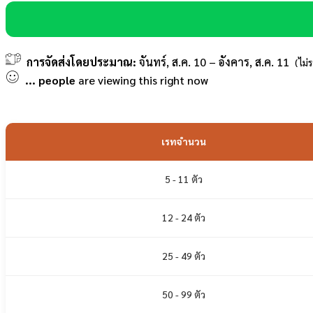
การจัดส่งโดยประมาณ:
จันทร์, ส.ค. 10 – อังคาร, ส.ค. 11
(ไม่
...
people
are viewing this right now
เรทจำนวน
5 - 11 ตัว
12 - 24 ตัว
25 - 49 ตัว
50 - 99 ตัว