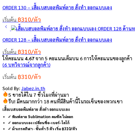
ORDER 130 – เสื้อเบสบอลพิมพ์ลาย สั่งทำ ออกแบบเอง
฿310/ตัว
เริ่มต้น
ORDER 128 – เสื้อเบสบอลพิมพ์ลาย สั่งทำ ออกแบบเอง
฿310/ตัว
เริ่มต้น
ให้คะแนน
4.67
จาก 5 คะแนนเต็มบน
6
การให้คะแนนของลูกค้า
(
6
บทวิจารณ์จากลูกค้า)
฿310/ตัว
เริ่มต้น
Sold By:
Jabez.in.th
5 ขายได้ใน 7 ชั่วโมงที่ผ่านมา
รีบ! มีคนมากกว่า 18 คนที่มีสินค้านี้ในรถเข็นของพวกเขา
เสื้อเบสบอลพิมพ์ลาย สั่งทำ ออกแบบเอง
✓ พิมพ์ลาย Sublimation คมชัด ไม่ลอก
✓ ออกแบบเอง เปลี่ยนชื่อ-เบอร์-โลโก้
✓ ผ้าเกรดกีฬา · ขั้นต่ำ 5 ตัว เริ่ม ฿310/ตัว