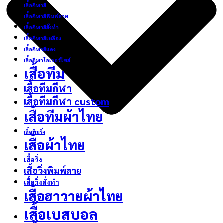
เสื้อกีฬาสี
เสื้อกีฬาสีพิมพ์ลาย
เสื้อกีฬาสีสั่งทำ
เสื้อกีฬาสีเหลือง
เสื้อกีฬาสีแดง
เสื้อกีฬาโอเวอร์ไซส์
เสื้อทีม
เสื้อทีมกีฬา
เสื้อทีมกีฬา custom
เสื้อทีมผ้าไทย
เสื้อทีมวิ่ง
เสื้อผ้าไทย
เสื้อวิ่ง
เสื้อวิ่งพิมพ์ลาย
เสื้อวิ่งสั่งทำ
เสื้อฮาวายผ้าไทย
เสื้อเบสบอล