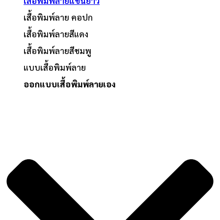
เสื้อพิมพ์ลายแขนยาว
เสื้อพิมพ์ลาย คอปก
เสื้อพิมพ์ลายสีแดง
เสื้อพิมพ์ลายสีชมพู
แบบเสื้อพิมพ์ลาย
ออกแบบเสื้อพิมพ์ลายเอง