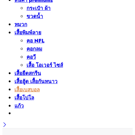
กระเป๋า ผ้า
ขวดน้ำ
หมวก
เสื้อพิมพ์ลาย
คอ NFL
คอกลม
คอวี
เสื้อ โอเวอร์ ไซส์
เสื้อยืดสกรีน
เสื้อฮู้ด เสื้อกันหนาว
เสื้อเบสบอล
เสื้อโปโล
แก้ว