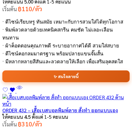
ให้คะแนน
5.00
ตั้งแต่ 1-5 คะแนน
฿110/ตัว
เริ่มต้น
• ดีไซน์เรียบหรู ทันสมัย เหมาะกับการสวมใส่ได้ทุกโอกาส
• พิมพ์ลวดลายด้วยเทคนิคสกรีน คมชัด ไม่เลอะเลือน
ทนทาน
• ผ้าค็อตตอนคุณภาพดี ระบายอากาศได้ดี สวมใส่สบาย
• ดีไซน์คอกลมมาตรฐาน พร้อมปลายแขนจั๊มสั้น
• มีหลากหลายสีสันและลวดลายให้เลือก เพื่อเสริมลุคสดใส
✨ สนใจลายนี้
ORDER 432 – เสื้อเบสบอลพิมพ์ลาย สั่งทำ ออกแบบเอง
ให้คะแนน
4.5
ตั้งแต่ 1-5 คะแนน
฿310/ตัว
เริ่มต้น