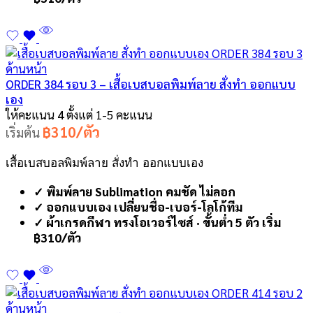
ORDER 384 รอบ 3 – เสื้อเบสบอลพิมพ์ลาย สั่งทำ ออกแบบ
เอง
ให้คะแนน
4
ตั้งแต่ 1-5 คะแนน
฿310/ตัว
เริ่มต้น
เสื้อเบสบอลพิมพ์ลาย สั่งทำ ออกแบบเอง
✓ พิมพ์ลาย Sublimation คมชัด ไม่ลอก
✓ ออกแบบเอง เปลี่ยนชื่อ-เบอร์-โลโก้ทีม
✓ ผ้าเกรดกีฬา ทรงโอเวอร์ไซส์ · ขั้นต่ำ 5 ตัว เริ่ม
฿310/ตัว