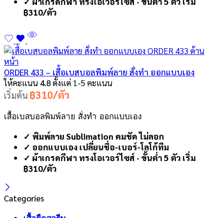
✓ ผ้าเกรดกีฬา ทรงโอเวอร์ไซส์ · ขั้นต่ำ 5 ตัว เริ่ม
฿310/ตัว
ORDER 433 – เสื้อเบสบอลพิมพ์ลาย สั่งทำ ออกแบบเอง
ให้คะแนน
4.8
ตั้งแต่ 1-5 คะแนน
฿310/ตัว
เริ่มต้น
เสื้อเบสบอลพิมพ์ลาย สั่งทำ ออกแบบเอง
✓ พิมพ์ลาย Sublimation คมชัด ไม่ลอก
✓ ออกแบบเอง เปลี่ยนชื่อ-เบอร์-โลโก้ทีม
✓ ผ้าเกรดกีฬา ทรงโอเวอร์ไซส์ · ขั้นต่ำ 5 ตัว เริ่ม
฿310/ตัว
Categories