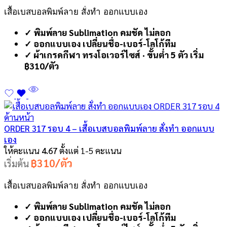
เสื้อเบสบอลพิมพ์ลาย สั่งทำ ออกแบบเอง
✓ พิมพ์ลาย Sublimation คมชัด ไม่ลอก
✓ ออกแบบเอง เปลี่ยนชื่อ-เบอร์-โลโก้ทีม
✓ ผ้าเกรดกีฬา ทรงโอเวอร์ไซส์ · ขั้นต่ำ 5 ตัว เริ่ม
฿310/ตัว
ORDER 317 รอบ 4 – เสื้อเบสบอลพิมพ์ลาย สั่งทำ ออกแบบ
เอง
ให้คะแนน
4.67
ตั้งแต่ 1-5 คะแนน
฿310/ตัว
เริ่มต้น
เสื้อเบสบอลพิมพ์ลาย สั่งทำ ออกแบบเอง
✓ พิมพ์ลาย Sublimation คมชัด ไม่ลอก
✓ ออกแบบเอง เปลี่ยนชื่อ-เบอร์-โลโก้ทีม