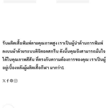
฿310/ตัว
฿310/ตัว
เริ่มต้น
เริ่มต้น
ให้คะแนน
3.83
ตั้งแต่ 1-5 คะแนน
ให้คะแนน
4.6
ตั้งแต่ 1-5 คะแ
รับผลิตเสื้อพิมพ์ลายคุณภาพสูง เราเป็นผู้นำด้านการพิมพ์
ลงบนผ้าด้วยระบบดิจิตอลสกรีน ดังนั้นคุณจึงสามารถมั่นใจ
ได้ในคุณภาพสีสัน ที่ตรงกับความต้องการของคุณ เราเป็นผู้
อยู่เบื้องหลังผู้ผลิตเสื้อกีฬา มากว่า1