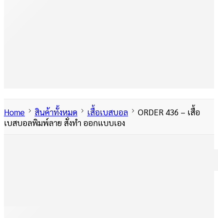
เสื้อโปโล
แก้ว
หมวก
กระเป๋า
เสื้อฮู้ด เสื้อกันหนาว
สำหรับนักออกแบบ
Home
สินค้าทั้งหมด
เสื้อเบสบอล
ORDER 436 – เสื้อ
เบสบอลพิมพ์ลาย สั่งทำ ออกแบบเอง