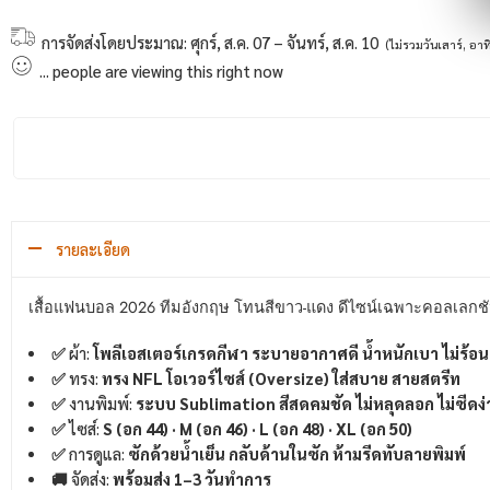
การจัดส่งโดยประมาณ:
ศุกร์, ส.ค. 07 – จันทร์, ส.ค. 10
(ไม่รวมวันเสาร์, อาท
...
people
are viewing this right now
รายละเอียด
เสื้อแฟนบอล 2026
ทีมอังกฤษ
โทนสีขาว-แดง ดีไซน์เฉพาะคอลเลกชัน เ
✅
ผ้า:
โพลีเอสเตอร์เกรดกีฬา ระบายอากาศดี น้ำหนักเบา ไม่ร้อน
✅
ทรง:
ทรง NFL โอเวอร์ไซส์ (Oversize) ใส่สบาย สายสตรีท
✅
งานพิมพ์:
ระบบ Sublimation สีสดคมชัด ไม่หลุดลอก ไม่ซีดง่
✅
ไซส์:
S (อก 44) · M (อก 46) · L (อก 48) · XL (อก 50)
✅
การดูแล:
ซักด้วยน้ำเย็น กลับด้านในซัก ห้ามรีดทับลายพิมพ์
🚚
จัดส่ง:
พร้อมส่ง 1–3 วันทำการ