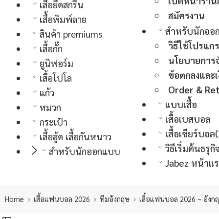
เปิดหน้าร้า
เสื้อยืดสกรีน
สมัครงาน
เสื้อพิมพ์ลาย
สำหรับนักออ
สินค้า premiums
วิธีใช้โปรแก
เสื้อกั๊ก
นโยบายการจั
ยูนิฟอร์ม
ข้อตกลงและเง
เสื้อโปโล
Order & Re
แก้ว
แบบเสื้อ
หมวก
เสื้อเบสบอล
กระเป๋า
เสื้อเชียร์บอ
เสื้อฮู้ด เสื้อกันหนาว
วิธีเริ่มต้นธร
สำหรับนักออกแบบ
Jabez หน้าแร
Home
เสื้อแฟนบอล 2026
ทีมอังกฤษ
เสื้อแฟนบอล 2026 – อังก