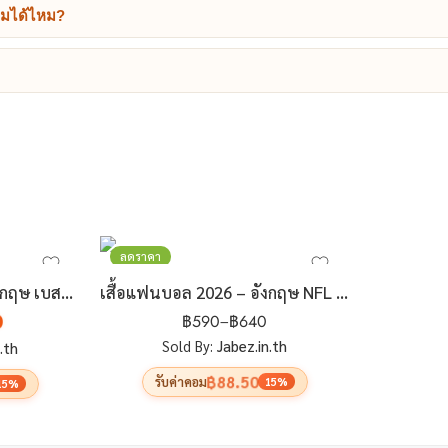
ทีมได้ไหม?
ลดราคา
เสื้อแฟนบอล 2026 – อังกฤษ เบสบอล (แบบ 1 1)
เสื้อแฟนบอล 2026 – อังกฤษ NFL (Home)
0
฿
590
–
฿
640
Sold By:
Jabez.in.th
.th
฿88.50
รับค่าคอม
15%
15%