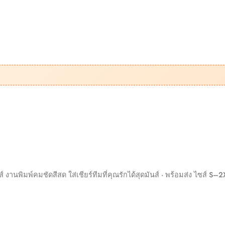
านพิมพ์คมชัดสีสด ใส่เชียร์ทีมที่คุณรักได้สุดมันส์ · พร้อมส่ง ไซส์ S–2