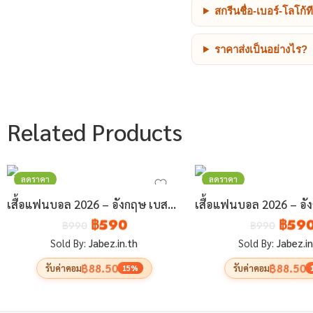
สกรีนชื่อ-เบอร์-โลโก้
ราคาส่งเป็นอย่างไร?
Related Products
ลดราคา
ลดราคา
เสื้อแฟนบอล 2026 – อังกฤษ เบสบอล (แบบ 1 2)
฿
590
฿
59
฿
990
฿
990
Sold By:
Jabez.in.th
Sold By:
Jabez.in
฿88.50
฿88.50
รับค่าคอม
รับค่าคอม
15%