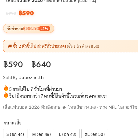
เสื้อแฟนบอล 2026 - อังกฤษ เบสบอล (แบบ 1 2)
฿
590
฿
990
฿88.50
รับค่าคอม
15%
🚚
ซื้อ 2 ตัวขึ้นไป ส่งฟรีทั่วประเทศ!
(ซื้อ 1 ตัว ค่าส่ง ฿50)
฿
590
–
฿
640
Jabez.in.th
Sold By:
5 ขายได้ใน 7 ชั่วโมงที่ผ่านมา
รีบ! มีคนมากกว่า 7 คนที่มีสินค้านี้ในรถเข็นของพวกเขา
เสื้อแฟนบอล 2026 ทีมอังกฤษ 🔥 โทนสีขาว-แดง · ทรง NFL โอเวอร์ไซส์ ง
ขนาดเสื้อ
S (อก 44)
M (อก 46)
L (อก 48)
XL (อก 50)