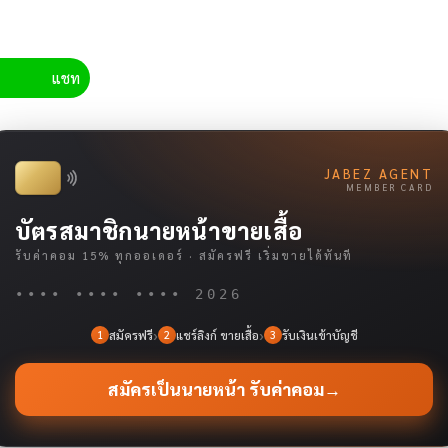
แชท
JABEZ AGENT
MEMBER CARD
บัตรสมาชิกนายหน้าขายเสื้อ
รับค่าคอม 15% ทุกออเดอร์ · สมัครฟรี เริ่มขายได้ทันที
•••• •••• •••• 2026
›
›
สมัครฟรี
แชร์ลิงก์ ขายเสื้อ
รับเงินเข้าบัญชี
1
2
3
สมัครเป็นนายหน้า รับค่าคอม
→