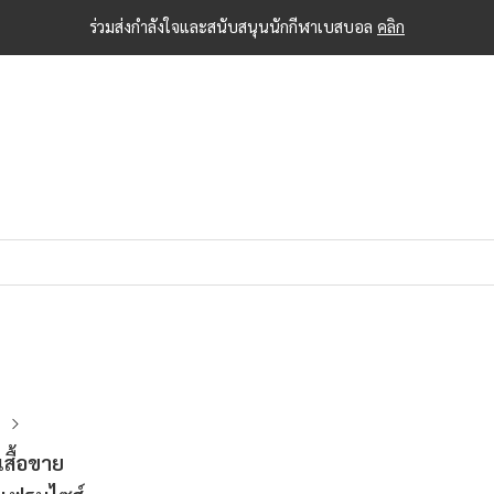
ร่วมส่งกำลังใจและสนับสนุนนักกีฬาเบสบอล
คลิก
า
สื้อขาย