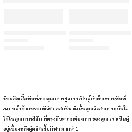
เสื้อกีฬาสีแดง ลายกระเบื้องโมร็อกโก ครีม สั่งทำ
เสื้อกีฬาสีแดง ลายลูกศรขนนก 
฿175/ตัว
฿175/ตัว
เริ่มต้น
เริ่มต้น
ให้คะแนน
4.2
ตั้งแต่ 1-5 คะแนน
ให้คะแนน
4.4
ตั้งแต่ 1-5 คะแ
รับผลิตเสื้อพิมพ์ลายคุณภาพสูง เราเป็นผู้นำด้านการพิมพ์
ลงบนผ้าด้วยระบบดิจิตอลสกรีน ดังนั้นคุณจึงสามารถมั่นใจ
ได้ในคุณภาพสีสัน ที่ตรงกับความต้องการของคุณ เราเป็นผู้
อยู่เบื้องหลังผู้ผลิตเสื้อกีฬา มากว่า1