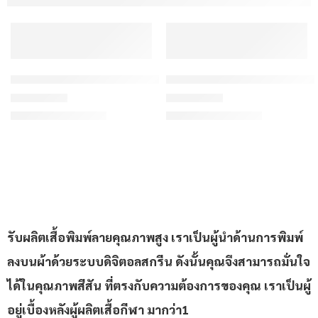
เสื้อกีฬาสีแดง ลาย X กราฟิกสปอร์ต ขาว-ดำ สั่งทำ
เสื้อกีฬาสีแดง ลายอัญมณีเรข
฿175/ตัว
฿175/ตัว
เริ่มต้น
เริ่มต้น
ให้คะแนน
4.67
ตั้งแต่ 1-5 คะแนน
ให้คะแนน
4.57
ตั้งแต่ 1-5 คะ
รับผลิตเสื้อพิมพ์ลายคุณภาพสูง เราเป็นผู้นำด้านการพิมพ์
ลงบนผ้าด้วยระบบดิจิตอลสกรีน ดังนั้นคุณจึงสามารถมั่นใจ
ได้ในคุณภาพสีสัน ที่ตรงกับความต้องการของคุณ เราเป็นผู้
อยู่เบื้องหลังผู้ผลิตเสื้อกีฬา มากว่า1