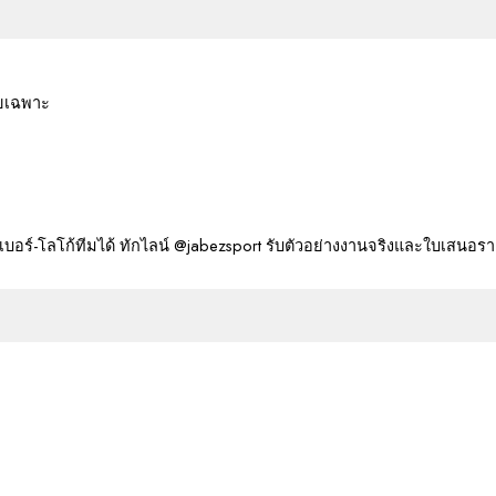
ดยเฉพาะ
มชื่อ-เบอร์-โลโก้ทีมได้ ทักไลน์ @jabezsport รับตัวอย่างงานจริงและใบเสนอร