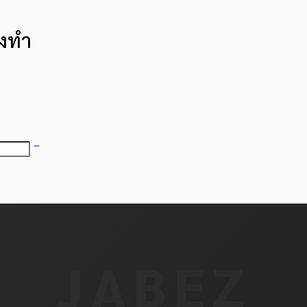
่งทำ
JABEZ