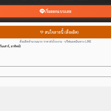
เริ่มออกแบบเลย
💚 สนใจลายนี้ (สั่งผลิต)
สั่งผลิตจำนวนมาก ราคาส่งโรงงาน · บรีฟแอดมินทาง LINE
วันเสาร์, อาทิตย์)