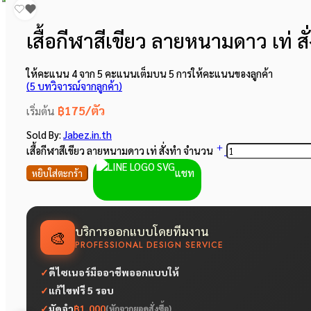
เสื้อกีฬาสีเขียว ลายหนามดาว เท่ สั
ให้คะแนน
4
จาก 5 คะแนนเต็มบน
5
การให้คะแนนของลูกค้า
(
5
บทวิจารณ์จากลูกค้า)
฿175/ตัว
เริ่มต้น
Sold By:
Jabez.in.th
เสื้อกีฬาสีเขียว ลายหนามดาว เท่ สั่งทำ จำนวน
แชท
หยิบใส่ตะกร้า
บริการออกแบบโดยทีมงาน
🎨
PROFESSIONAL DESIGN SERVICE
✓
ดีไซเนอร์มืออาชีพออกแบบให้
✓
แก้ไขฟรี 5 รอบ
✓
มัดจำ
฿1,000
(หักจากยอดสั่งซื้อ)