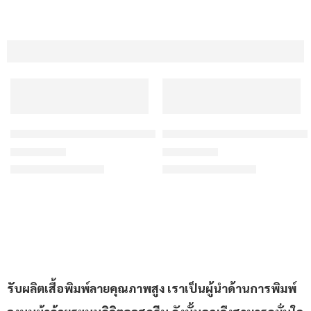
เสื้อกีฬาสีแดง ลายซิกแซก แดง-ขาว-ดำ สั่งทำใส่ชื่อ
เสื้อกีฬาสีแดงเข้ม ลายแปรงสา
฿175/ตัว
฿175/ตัว
เริ่มต้น
เริ่มต้น
ให้คะแนน
4.83
ตั้งแต่ 1-5 คะแนน
ให้คะแนน
4.43
ตั้งแต่ 1-5 คะ
รับผลิตเสื้อพิมพ์ลายคุณภาพสูง เราเป็นผู้นำด้านการพิมพ์