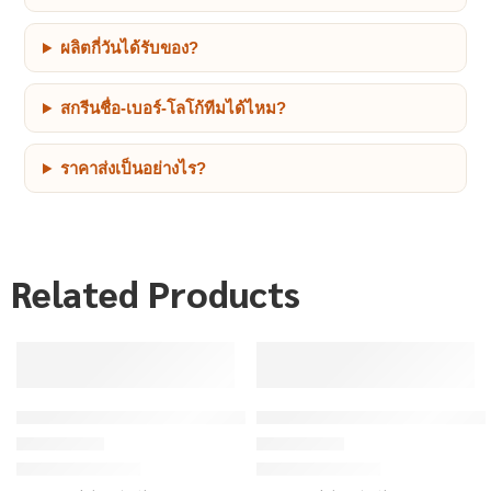
ผลิตกี่วันได้รับของ?
สกรีนชื่อ-เบอร์-โลโก้ทีมได้ไหม?
ราคาส่งเป็นอย่างไร?
Related Products
เสื้อกีฬาสีแดง ลายเชฟรอนใหญ่ แดง-ขาว-ดำ สั่งทำ
เสื้อกีฬาสีแดง ลายเส้นสไปเดอร์ มิ
฿175/ตัว
฿175/ตัว
เริ่มต้น
เริ่มต้น
ให้คะแนน
4.75
ตั้งแต่ 1-5 คะแนน
ให้คะแนน
4.8
ตั้งแต่ 1-5 คะแนน