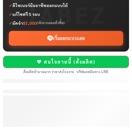
JABEZ
✓
ดีไซเนอร์มืออาชีพออกแบบให้
✓
แก้ไขฟรี 5 รอบ
✓
มัดจำ
฿1,000
(หักจากยอดสั่งซื้อ)
เริ่มออกแบบเลย
💚 สนใจลายนี้ (สั่งผลิต)
สั่งผลิตจำนวนมาก ราคาส่งโรงงาน · บรีฟแอดมินทาง LINE
are viewing this right now