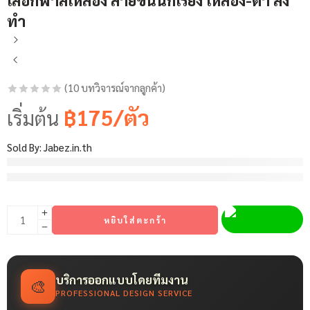
ทำ
(
10
บทวิจารณ์จากลูกค้า)
ให้คะแนน
10
฿175/ตัว
เริ่มต้น
4.5
จาก 5
คะแนนเต็ม
Sold By:
Jabez.in.th
บน
การให้
2 ขายได้ใน 8 ชั่วโมงที่ผ่านมา
คะแนนของ
รีบ! มีคนมากกว่า 8 คนที่มีสินค้านี้ในรถเข็นของพวกเขา
ลูกค้า
หยิบใส่ตะกร้า
บริการออกแบบโดยทีมงาน
🎨
PROFESSIONAL DESIGN SERVICE