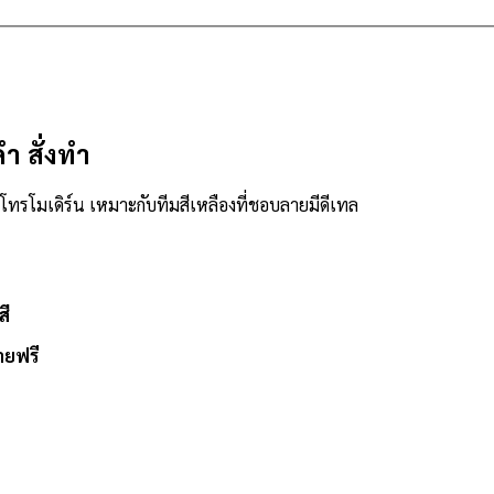
ำ สั่งทำ
รโทรโมเดิร์น เหมาะกับทีมสีเหลืองที่ชอบลายมีดีเทล
สี
ายฟรี