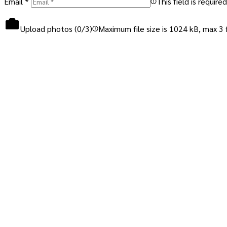
Email
*
This field is required
Upload photos (
0
/3)
Maximum file size is 1024 kB, max 3 f