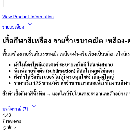
View Product Information
รายละเอียด
เสื้อกีฬาสีเหลือง ลายริ้วเรขาคณิต เหลือง-ด
พื้นเหลืองลายริ้วเส้นเรขาคณิตเหลือง-ดำ-ครีมเรียงเป็นบล็อก สไตล์เ
ผ้าไมโครโพลีเอสเตอร์ ระบายเหงื่อดี ใส่แข่งสบาย
พิมพ์ลายทั้งตัว (sublimation) สีสดไม่หลุดไม่ลอก
สั่งทำใส่ชื่อทีม เบอร์ โลโก้ ครบทุกไซซ์ เด็ก-ผู้ใหญ่
ราคาเริ่ม 175 บาท/ตัว สั่งจำนวนมากลดเพิ่ม ทันงานกีฬา
สั่งทำเสื้อกีฬาสีทั้งทีม → แอดไลน์รับใบเสนอราคาและตัวอย่างล
บทวิจารณ์ (7)
4.43
7 reviews
5
4