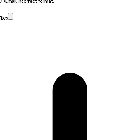
.
Email incorrect format.
iles