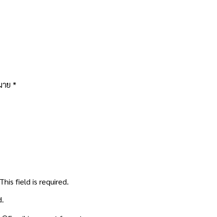
หมาย
*
This field is required.
d.