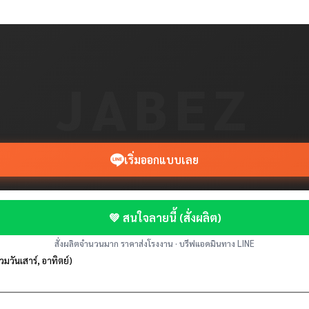
JABEZ
เริ่มออกแบบเลย
💚 สนใจลายนี้ (สั่งผลิต)
สั่งผลิตจำนวนมาก ราคาส่งโรงงาน · บรีฟแอดมินทาง LINE
รวมวันเสาร์, อาทิตย์)