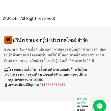
© 2024 – All Right reserved!
บริษัท จาเบซ กรุ๊ป (ประเทศไทย) จำกัด
🏢
Jabez.in.th รับผลิตเสื้อพิมพ์ลายคุณภาพสูง เราเป็นผู้นำด้านการพิมพ์ลง
บนผ้าด้วยระบบดิจิตอลสกรีน มั่นใจได้ในคุณภาพสีสันที่ตรงกับความ
ต้องการของคุณ · เป็นผู้อยู่เบื้องหลังผู้ผลิตเสื้อกีฬามากว่า 10 ปี
🏭
โรงงานผลิตเสื้อกีฬา เสื้อพิมพ์ลาย และสินค้าพรีเมี่ยม
📍
730/11 ถ.บางขุนเทียน แขวงท่าข้าม เขตบางขุนเทียน
กรุงเทพมหานคร 10150
🧾
เลขทะเบียนนิติบุคคล
0115568015979
สอบถาม
แอดมิน
ออกแบบ
& ดูผล