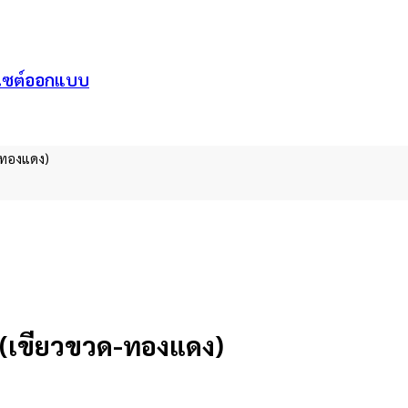
ว็บไซต์ออกแบบ
ด-ทองแดง)
ย (เขียวขวด-ทองแดง)