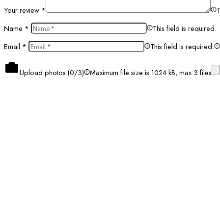
Your review
*
T
Name
*
This field is required.
Email
*
This field is required.
Upload photos (
0
/3)
Maximum file size is 1024 kB, max 3 files