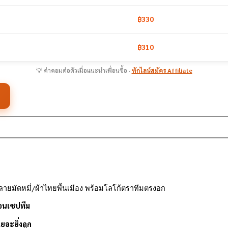
฿330
฿310
💡 ค่าคอมต่อตัวเมื่อแนะนำเพื่อนซื้อ ·
ทักไลน์สมัคร Affiliate
ายมัดหมี่/ผ้าไทยพื้นเมือง พร้อมโลโก้ตราทีมตรงอก
คอนเซปทีม
เยอะยิ่งถูก