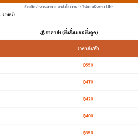
สั่งผลิตจำนวนมาก ราคาส่งโรงงาน · บรีฟแอดมินทาง LINE
, อาทิตย์)
💰 ราคาส่ง (ยิ่งสั่งเยอะ ยิ่งถูก)
ราคาส่ง/ตัว
฿550
฿470
฿420
฿400
฿350