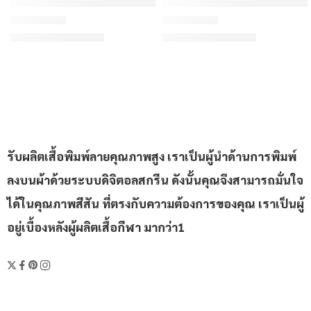
ORDER 439 – เสื้อเบสบอลพิมพ์ลาย สั่งทำ ออกแบบเอง
ORDER 419 รอบ 2 – เสื้อเบ
฿310/ตัว
฿310/ตัว
เริ่มต้น
เริ่มต้น
ให้คะแนน
4.5
ตั้งแต่ 1-5 คะแนน
ให้คะแนน
4.63
ตั้งแต่ 1-5 คะ
รับผลิตเสื้อพิมพ์ลายคุณภาพสูง เราเป็นผู้นำด้านการพิมพ์
ลงบนผ้าด้วยระบบดิจิตอลสกรีน ดังนั้นคุณจึงสามารถมั่นใจ
ได้ในคุณภาพสีสัน ที่ตรงกับความต้องการของคุณ เราเป็นผู้
อยู่เบื้องหลังผู้ผลิตเสื้อกีฬา มากว่า1