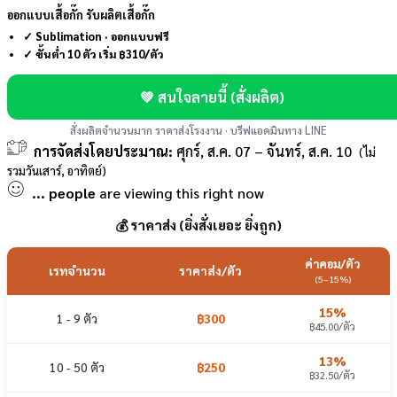
ออกแบบเสื้อกั๊ก รับผลิตเสื้อกั๊ก
✓ Sublimation · ออกแบบฟรี
✓ ขั้นต่ำ 10 ตัว เริ่ม ฿310/ตัว
💚 สนใจลายนี้ (สั่งผลิต)
สั่งผลิตจำนวนมาก ราคาส่งโรงงาน · บรีฟแอดมินทาง LINE
การจัดส่งโดยประมาณ:
ศุกร์, ส.ค. 07 – จันทร์, ส.ค. 10
(ไม่
รวมวันเสาร์, อาทิตย์)
...
people
are viewing this right now
💰 ราคาส่ง (ยิ่งสั่งเยอะ ยิ่งถูก)
ค่าคอม/ตัว
เรทจำนวน
ราคาส่ง/ตัว
(5–15%)
15%
1 - 9 ตัว
฿300
฿45.00/ตัว
13%
10 - 50 ตัว
฿250
฿32.50/ตัว