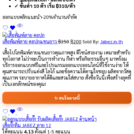
✓ ขั้นต่ำ 10 ตัว เริ่ม ฿310/ตัว
ออกแบบคลิก
แนะนำ
-20%
จำนวนจำกัด
เสื้อพิมพ์ลาย คอปกแขนยาว
฿
250
฿
200
Sold By:
Jabez.in.th
เสื้อโปโลพิมพ์ลายแขนยาวคุณภาพสูง ดีไซน์สวยงาม เหมาะสำหรับ
ทุกโอกาส ไม่ว่าจะเป็นการทำงาน กีฬา หรือกิจกรรมอื่นๆ มาพร้อม
บริการออกแบบฟรีและโปรแกรมออกแบบออนไลน์ที่ใช้งานง่าย ให้
คุณสามารถปรับแต่งสี โลโก้ และข้อความได้ตามใจชอบ ผลิตจากวัสดุ
คุณภาพ ระบายอากาศได้ดีและสวมใส่สบาย สั่งซื้อวันนี้เพื่อสร้างลุคที่
เป็นเอกลักษณ์ของคุณ!
✨ สนใจลายนี้
เสื้อกั๊กทีม JABEZ ลาย 12
ให้คะแนน
4.13
ตั้งแต่ 1-5 คะแนน