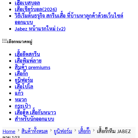
เสื้อเบสบอล
เสื้อเชียร์บอล(2026)
วิธีเริ่มต้นธรุกิจ สกรีนเสื้อ ที่บ้านหาลูกค้าด้วยเว็บไซต์
ออกแบบ
Jabez หน้าแรกใหม่ (v2)
เลือกหมวดหมู่
เสื้อยืดสกรีน
เสื้อพิมพ์ลาย
สินค้า premiums
เสื้อกั๊ก
ยูนิฟอร์ม
เสื้อโปโล
แก้ว
หมวก
กระเป๋า
เสื้อฮู้ด เสื้อกันหนาว
สำหรับนักออกแบบ
Home
สินค้าทั้งหมด
ยูนิฟอร์ม
เสื้อกั๊ก
เสื้อกั๊กทีม JABEZ
ลาย 103