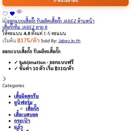
✨ สนใจลายนี้
เสื้อกั๊กทีม JABEZ ลาย 8
ให้คะแนน
4.8
ตั้งแต่ 1-5 คะแนน
฿175/ตัว
เริ่มต้น
Sold By:
Jabez.in.th
ออกแบบเสื้อกั๊ก รับผลิตเสื้อกั๊ก
✓ Sublimation · ออกแบบฟรี
✓ ขั้นต่ำ 10 ตัว เริ่ม ฿310/ตัว
Categories
เสื้อยืดสกรีน
ยูนิฟอร์ม
เสื้อกั๊ก
เสื้อเบสบอล
กระเป๋า
แก้ว