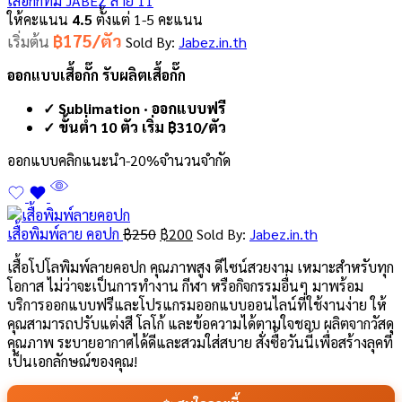
เสื้อกั๊กทีม JABEZ ลาย 11
ให้คะแนน
4.5
ตั้งแต่ 1-5 คะแนน
฿175/ตัว
เริ่มต้น
Sold By:
Jabez.in.th
ออกแบบเสื้อกั๊ก รับผลิตเสื้อกั๊ก
✓ Sublimation · ออกแบบฟรี
✓ ขั้นต่ำ 10 ตัว เริ่ม ฿310/ตัว
ออกแบบคลิก
แนะนำ
-20%
จำนวนจำกัด
เสื้อพิมพ์ลาย คอปก
฿
250
฿
200
Sold By:
Jabez.in.th
เสื้อโปโลพิมพ์ลายคอปก คุณภาพสูง ดีไซน์สวยงาม เหมาะสำหรับทุก
โอกาส ไม่ว่าจะเป็นการทำงาน กีฬา หรือกิจกรรมอื่นๆ มาพร้อม
บริการออกแบบฟรีและโปรแกรมออกแบบออนไลน์ที่ใช้งานง่าย ให้
คุณสามารถปรับแต่งสี โลโก้ และข้อความได้ตามใจชอบ ผลิตจากวัสดุ
คุณภาพ ระบายอากาศได้ดีและสวมใส่สบาย สั่งซื้อวันนี้เพื่อสร้างลุคที่
เป็นเอกลักษณ์ของคุณ!