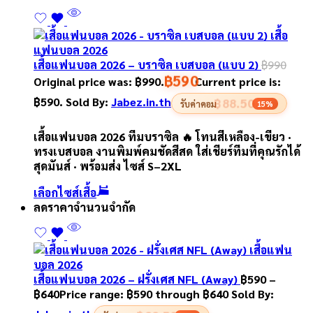
เสื้อแฟนบอล 2026 – บราซิล เบสบอล (แบบ 2)
฿
990
฿
590
Original price was: ฿990.
Current price is:
฿590.
Sold By:
Jabez.in.th
฿88.50
รับค่าคอม
15%
เสื้อแฟนบอล 2026 ทีมบราซิล 🔥 โทนสีเหลือง-เขียว ·
ทรงเบสบอล งานพิมพ์คมชัดสีสด ใส่เชียร์ทีมที่คุณรักได้
สุดมันส์ · พร้อมส่ง ไซส์ S–2XL
เลือกไซส์เสื้อ
ลดราคา
จำนวนจำกัด
เสื้อแฟนบอล 2026 – ฝรั่งเศส NFL (Away)
฿
590
–
฿
640
Price range: ฿590 through ฿640
Sold By: