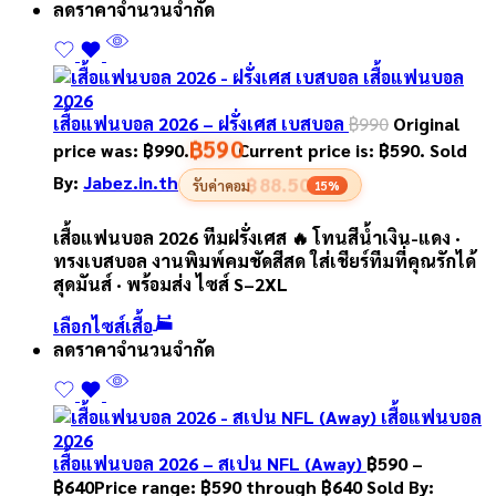
ลดราคา
จำนวนจำกัด
เสื้อแฟนบอล 2026 – ฝรั่งเศส เบสบอล
฿
990
Original
฿
590
price was: ฿990.
Current price is: ฿590.
Sold
By:
Jabez.in.th
฿88.50
รับค่าคอม
15%
เสื้อแฟนบอล 2026 ทีมฝรั่งเศส 🔥 โทนสีน้ำเงิน-แดง ·
ทรงเบสบอล งานพิมพ์คมชัดสีสด ใส่เชียร์ทีมที่คุณรักได้
สุดมันส์ · พร้อมส่ง ไซส์ S–2XL
เลือกไซส์เสื้อ
ลดราคา
จำนวนจำกัด
เสื้อแฟนบอล 2026 – สเปน NFL (Away)
฿
590
–
฿
640
Price range: ฿590 through ฿640
Sold By: