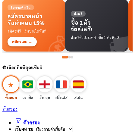
ส่งฟรี
ใกล้หมดเขต
ซื้อ 2 ตัว
หมดเขตสั่งซื้อ
จัดส่งฟรี!
25 มิถุนายนนี้
🚚
⏰

ส่งฟรีทั่วประเทศ · ซื้อ 1 ตัว ฿50
สั่งก่อนพลาด · ราคาพิเศษ ฿590
⚽ เลือกทีมที่คุณเชียร์
★
ทั้งหมด
บราซิล
อังกฤษ
ฝรั่งเศส
สเปน
ตัวกรอง
ตัวกรอง
เรียงตาม