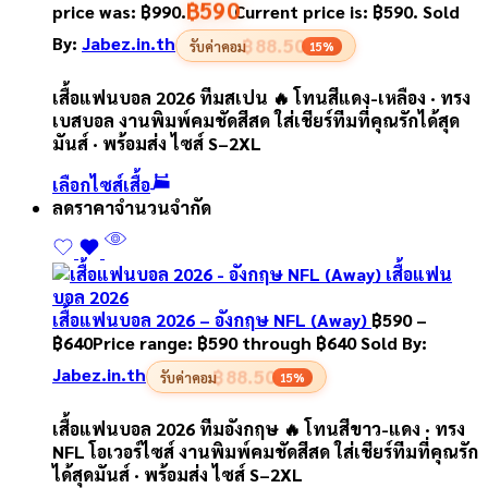
฿
590
price was: ฿990.
Current price is: ฿590.
Sold
By:
Jabez.in.th
฿88.50
รับค่าคอม
15%
เสื้อแฟนบอล 2026 ทีมสเปน 🔥 โทนสีแดง-เหลือง · ทรง
เบสบอล งานพิมพ์คมชัดสีสด ใส่เชียร์ทีมที่คุณรักได้สุด
มันส์ · พร้อมส่ง ไซส์ S–2XL
เลือกไซส์เสื้อ
ลดราคา
จำนวนจำกัด
เสื้อแฟนบอล 2026 – อังกฤษ NFL (Away)
฿
590
–
฿
640
Price range: ฿590 through ฿640
Sold By:
Jabez.in.th
฿88.50
รับค่าคอม
15%
เสื้อแฟนบอล 2026 ทีมอังกฤษ 🔥 โทนสีขาว-แดง · ทรง
NFL โอเวอร์ไซส์ งานพิมพ์คมชัดสีสด ใส่เชียร์ทีมที่คุณรัก
ได้สุดมันส์ · พร้อมส่ง ไซส์ S–2XL