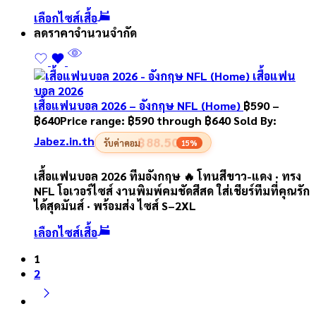
เลือกไซส์เสื้อ
ลดราคา
จำนวนจำกัด
เสื้อแฟนบอล 2026 – อังกฤษ NFL (Home)
฿
590
–
฿
640
Price range: ฿590 through ฿640
Sold By:
Jabez.in.th
฿88.50
รับค่าคอม
15%
เสื้อแฟนบอล 2026 ทีมอังกฤษ 🔥 โทนสีขาว-แดง · ทรง
NFL โอเวอร์ไซส์ งานพิมพ์คมชัดสีสด ใส่เชียร์ทีมที่คุณรัก
ได้สุดมันส์ · พร้อมส่ง ไซส์ S–2XL
เลือกไซส์เสื้อ
1
2