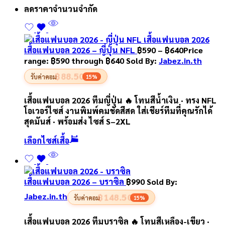
ลดราคา
จำนวนจำกัด
เสื้อแฟนบอล 2026 – ญี่ปุ่น NFL
฿
590
–
฿
640
Price
range: ฿590 through ฿640
Sold By:
Jabez.in.th
฿88.50
รับค่าคอม
15%
เสื้อแฟนบอล 2026 ทีมญี่ปุ่น 🔥 โทนสีน้ำเงิน · ทรง NFL
โอเวอร์ไซส์ งานพิมพ์คมชัดสีสด ใส่เชียร์ทีมที่คุณรักได้
สุดมันส์ · พร้อมส่ง ไซส์ S–2XL
เลือกไซส์เสื้อ
เสื้อแฟนบอล 2026 – บราซิล
฿
990
Sold By:
Jabez.in.th
฿148.50
รับค่าคอม
15%
เสื้อแฟนบอล 2026 ทีมบราซิล 🔥 โทนสีเหลือง-เขียว ·