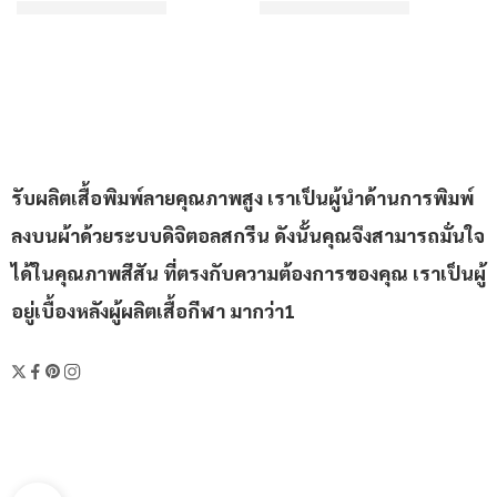
฿310/ตัว
฿310/ตัว
เริ่มต้น
เริ่มต้น
ให้คะแนน
4.83
ตั้งแต่ 1-5 คะแนน
ให้คะแนน
4.5
ตั้งแต่ 1-5 คะแ
รับผลิตเสื้อพิมพ์ลายคุณภาพสูง เราเป็นผู้นำด้านการพิมพ์
ลงบนผ้าด้วยระบบดิจิตอลสกรีน ดังนั้นคุณจึงสามารถมั่นใจ
ได้ในคุณภาพสีสัน ที่ตรงกับความต้องการของคุณ เราเป็นผู้
อยู่เบื้องหลังผู้ผลิตเสื้อกีฬา มากว่า1