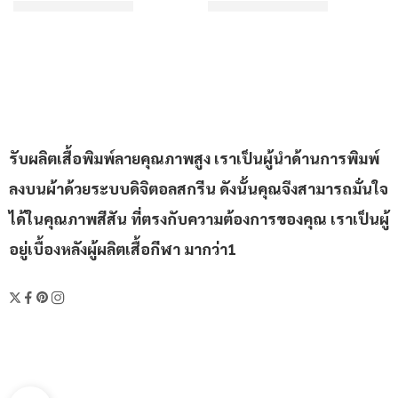
฿310/ตัว
฿310/ตัว
เริ่มต้น
เริ่มต้น
ให้คะแนน
4.67
ตั้งแต่ 1-5 คะแนน
ให้คะแนน
4.43
ตั้งแต่ 1-5 คะ
รับผลิตเสื้อพิมพ์ลายคุณภาพสูง เราเป็นผู้นำด้านการพิมพ์
ลงบนผ้าด้วยระบบดิจิตอลสกรีน ดังนั้นคุณจึงสามารถมั่นใจ
ได้ในคุณภาพสีสัน ที่ตรงกับความต้องการของคุณ เราเป็นผู้
อยู่เบื้องหลังผู้ผลิตเสื้อกีฬา มากว่า1