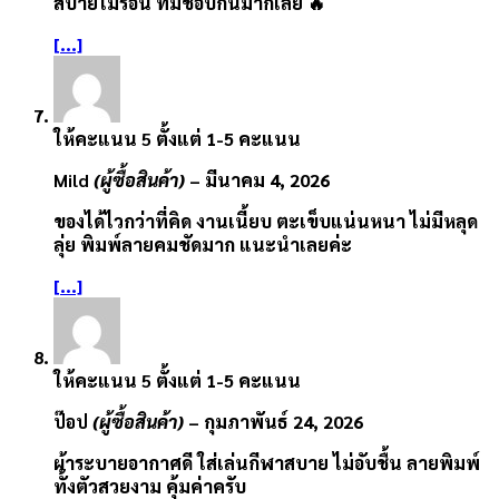
สบายไม่ร้อน ทีมชอบกันมากเลย 🔥
[...]
ให้คะแนน
5
ตั้งแต่ 1-5 คะแนน
Mild
(ผู้ซื้อสินค้า)
–
มีนาคม 4, 2026
ของได้ไวกว่าที่คิด งานเนี้ยบ ตะเข็บแน่นหนา ไม่มีหลุด
ลุ่ย พิมพ์ลายคมชัดมาก แนะนำเลยค่ะ
[...]
ให้คะแนน
5
ตั้งแต่ 1-5 คะแนน
ป๊อป
(ผู้ซื้อสินค้า)
–
กุมภาพันธ์ 24, 2026
ผ้าระบายอากาศดี ใส่เล่นกีฬาสบาย ไม่อับชื้น ลายพิมพ์
ทั้งตัวสวยงาม คุ้มค่าครับ