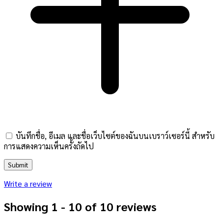
บันทึกชื่อ, อีเมล และชื่อเว็บไซต์ของฉันบนเบราว์เซอร์นี้ สำหรับ
การแสดงความเห็นครั้งถัดไป
Write a review
Showing 1 - 10 of 10 reviews