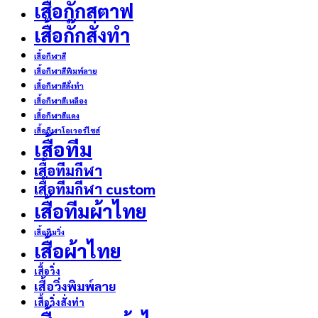
เสื้อกั๊กสตาฟ
เสื้อกั๊กสั่งทำ
เสื้อกีฬาสี
เสื้อกีฬาสีพิมพ์ลาย
เสื้อกีฬาสีสั่งทำ
เสื้อกีฬาสีเหลือง
เสื้อกีฬาสีแดง
เสื้อกีฬาโอเวอร์ไซส์
เสื้อทีม
เสื้อทีมกีฬา
เสื้อทีมกีฬา custom
เสื้อทีมผ้าไทย
เสื้อทีมวิ่ง
เสื้อผ้าไทย
เสื้อวิ่ง
เสื้อวิ่งพิมพ์ลาย
เสื้อวิ่งสั่งทำ