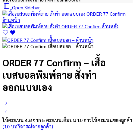
Open Sidebar
ORDER 77 Confirm – เสื้อ
เบสบอลพิมพ์ลาย สั่งทำ
ออกแบบเอง
ให้คะแนน
4.8
จาก 5 คะแนนเต็มบน
10
การให้คะแนนของลูกค้า
(
10
บทวิจารณ์จากลูกค้า)