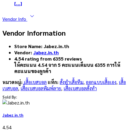
[...]
Vendor Info
Vendor Information
Store Name:
Jabez.in.th
Vendor:
Jabez.in.th
4.54 rating from 6355 reviews
ให้คะแนน
4.54
จาก 5 คะแนนเต็มบน
6355
การให้
คะแนนของลูกค้า
หมวดหมู่:
เสื้อเบสบอล
แท็ก:
สั่งทำเสื้อทีม
,
ออกแบบเสื้อเอง
,
เสื้อ
เบสบอล
,
เสื้อเบสบอลพิมพ์ลาย
,
เสื้อเบสบอลสั่งทำ
Sold By:
Jabez.in.th
4.54