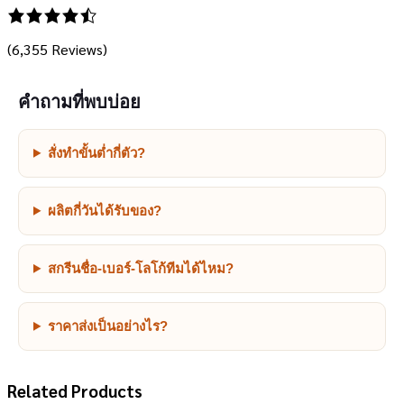
(6,355 Reviews)
คำถามที่พบบ่อย
สั่งทำขั้นต่ำกี่ตัว?
ผลิตกี่วันได้รับของ?
สกรีนชื่อ-เบอร์-โลโก้ทีมได้ไหม?
ราคาส่งเป็นอย่างไร?
Related Products