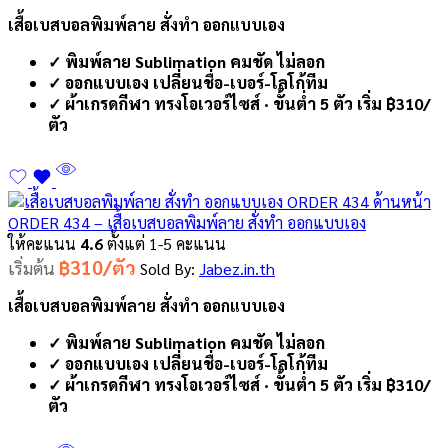
เสื้อเบสบอลพิมพ์ลาย สั่งทำ ออกแบบเอง
✓ พิมพ์ลาย Sublimation คมชัด ไม่ลอก
✓ ออกแบบเอง เปลี่ยนชื่อ-เบอร์-โลโก้ทีม
✓ ผ้าเกรดกีฬา ทรงโอเวอร์ไซส์ · ขั้นต่ำ 5 ตัว เริ่ม ฿310/
ตัว
ORDER 434 – เสื้อเบสบอลพิมพ์ลาย สั่งทำ ออกแบบเอง
ให้คะแนน
4.6
ตั้งแต่ 1-5 คะแนน
฿310/ตัว
เริ่มต้น
Sold By:
Jabez.in.th
เสื้อเบสบอลพิมพ์ลาย สั่งทำ ออกแบบเอง
✓ พิมพ์ลาย Sublimation คมชัด ไม่ลอก
✓ ออกแบบเอง เปลี่ยนชื่อ-เบอร์-โลโก้ทีม
✓ ผ้าเกรดกีฬา ทรงโอเวอร์ไซส์ · ขั้นต่ำ 5 ตัว เริ่ม ฿310/
ตัว