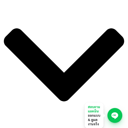
สอบถาม
แอดมิน
ออกแบบ
& ดูผล
งานจริง