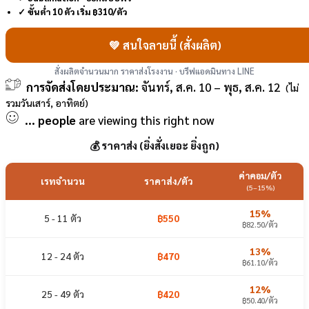
✓ ขั้นต่ำ 10 ตัว เริ่ม ฿310/ตัว
💚 สนใจลายนี้ (สั่งผลิต)
สั่งผลิตจำนวนมาก ราคาส่งโรงงาน · บรีฟแอดมินทาง LINE
การจัดส่งโดยประมาณ:
จันทร์, ส.ค. 10 – พุธ, ส.ค. 12
(ไม่
รวมวันเสาร์, อาทิตย์)
...
people
are viewing this right now
💰 ราคาส่ง (ยิ่งสั่งเยอะ ยิ่งถูก)
ค่าคอม/ตัว
เรทจำนวน
ราคาส่ง/ตัว
(5–15%)
15%
5 - 11 ตัว
฿550
฿82.50/ตัว
13%
12 - 24 ตัว
฿470
฿61.10/ตัว
12%
25 - 49 ตัว
฿420
฿50.40/ตัว