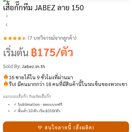
เสื้อกั๊กทีม JABEZ ลาย 150
(
7
บทวิจารณ์จากลูกค้า)
ให้คะแนน
7
฿175/ตัว
เริ่มต้น
4.43
จาก
5 คะแนน
Sold By:
Jabez.in.th
เต็มบน
16 ขายได้ใน 9 ชั่วโมงที่ผ่านมา
การให้
รีบ! มีคนมากกว่า 18 คนที่มีสินค้านี้ในรถเข็นของพวกเขา
คะแนน
ของลูกค้า
ออกแบบเสื้อกั๊ก รับผลิตเสื้อกั๊ก
✓ Sublimation · ออกแบบฟรี
✓ ขั้นต่ำ 10 ตัว เริ่ม ฿310/ตัว
💚 สนใจลายนี้ (สั่งผลิต)