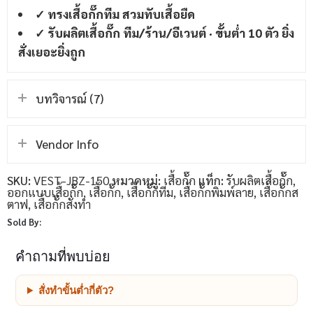
✓ ทรงเสื้อกั๊กทีม สวมทับเสื้อยืด
✓ รับผลิตเสื้อกั๊ก ทีม/ร้าน/อีเวนต์ · ขั้นต่ำ 10 ตัว ยิ่ง
สั่งเยอะยิ่งถูก
บทวิจารณ์ (7)
Vendor Info
SKU:
VEST-JBZ-150
หมวดหมู่:
เสื้อกั๊ก
แท็ก:
รับผลิตเสื้อกั๊ก
,
ออกแบบเสื้อกั๊ก
,
เสื้อกั๊ก
,
เสื้อกั๊กทีม
,
เสื้อกั๊กพิมพ์ลาย
,
เสื้อกั๊กส
ตาฟ
,
เสื้อกั๊กสั่งทำ
Sold By:
คำถามที่พบบ่อย
สั่งทำขั้นต่ำกี่ตัว?