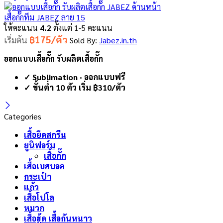
เสื้อกั๊กทีม JABEZ ลาย 15
ให้คะแนน
4.2
ตั้งแต่ 1-5 คะแนน
฿175/ตัว
เริ่มต้น
Sold By:
Jabez.in.th
ออกแบบเสื้อกั๊ก รับผลิตเสื้อกั๊ก
✓ Sublimation · ออกแบบฟรี
✓ ขั้นต่ำ 10 ตัว เริ่ม ฿310/ตัว
Categories
เสื้อยืดสกรีน
ยูนิฟอร์ม
เสื้อกั๊ก
เสื้อเบสบอล
กระเป๋า
แก้ว
เสื้อโปโล
หมวก
เสื้อฮู้ด เสื้อกันหนาว