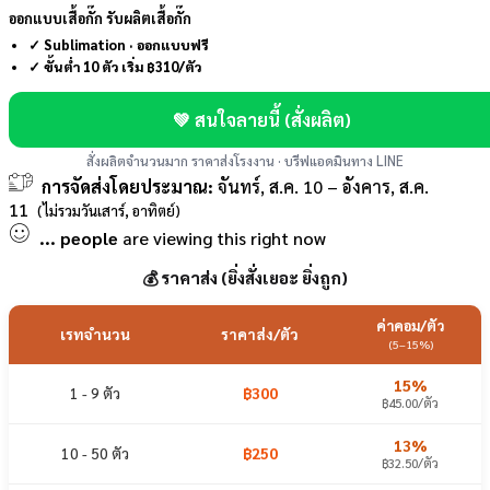
ออกแบบเสื้อกั๊ก รับผลิตเสื้อกั๊ก
✓ Sublimation · ออกแบบฟรี
✓ ขั้นต่ำ 10 ตัว เริ่ม ฿310/ตัว
💚 สนใจลายนี้ (สั่งผลิต)
สั่งผลิตจำนวนมาก ราคาส่งโรงงาน · บรีฟแอดมินทาง LINE
การจัดส่งโดยประมาณ:
จันทร์, ส.ค. 10 – อังคาร, ส.ค.
11
(ไม่รวมวันเสาร์, อาทิตย์)
...
people
are viewing this right now
💰 ราคาส่ง (ยิ่งสั่งเยอะ ยิ่งถูก)
ค่าคอม/ตัว
เรทจำนวน
ราคาส่ง/ตัว
(5–15%)
15%
1 - 9 ตัว
฿300
฿45.00/ตัว
13%
10 - 50 ตัว
฿250
฿32.50/ตัว