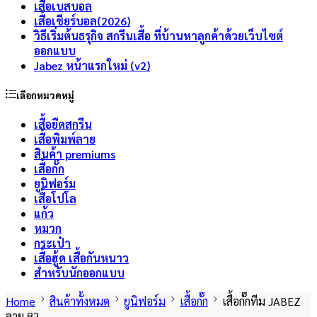
เสื้อเบสบอล
เสื้อเชียร์บอล(2026)
วิธีเริ่มต้นธรุกิจ สกรีนเสื้อ ที่บ้านหาลูกค้าด้วยเว็บไซต์
ออกแบบ
Jabez หน้าแรกใหม่ (v2)
เลือกหมวดหมู่
เสื้อยืดสกรีน
เสื้อพิมพ์ลาย
สินค้า premiums
เสื้อกั๊ก
ยูนิฟอร์ม
เสื้อโปโล
แก้ว
หมวก
กระเป๋า
เสื้อฮู้ด เสื้อกันหนาว
สำหรับนักออกแบบ
Home
สินค้าทั้งหมด
ยูนิฟอร์ม
เสื้อกั๊ก
เสื้อกั๊กทีม JABEZ
ลาย 82