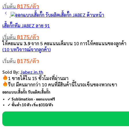
฿175/ตัว
เริ่มต้น
เสื้อกั๊กทีม JABEZ ลาย 91
฿175/ตัว
เริ่มต้น
ให้คะแนน
3.9
จาก 5 คะแนนเต็มบน
10
การให้คะแนนของลูกค้า
(
10
บทวิจารณ์จากลูกค้า)
฿175/ตัว
เริ่มต้น
Sold By:
Jabez.in.th
1 ขายได้ใน 15 ชั่วโมงที่ผ่านมา
รีบ! มีคนมากกว่า 10 คนที่มีสินค้านี้ในรถเข็นของพวกเขา
ออกแบบเสื้อกั๊ก รับผลิตเสื้อกั๊ก
✓ Sublimation · ออกแบบฟรี
✓ ขั้นต่ำ 10 ตัว เริ่ม ฿310/ตัว