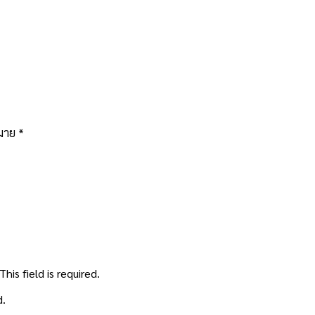
หมาย
*
This field is required.
d.