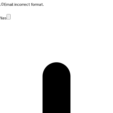
.
Email incorrect format.
iles