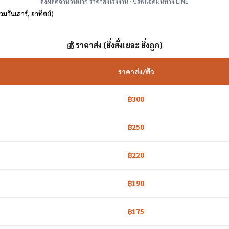
สั่งผลิตจำนวนมาก ราคาส่งโรงงาน · บรีฟแอดมินทาง LINE
รวมวันเสาร์, อาทิตย์)
💰 ราคาส่ง (ยิ่งสั่งเยอะ ยิ่งถูก)
ราคาส่ง/ตัว
฿300
฿250
฿220
฿190
฿175