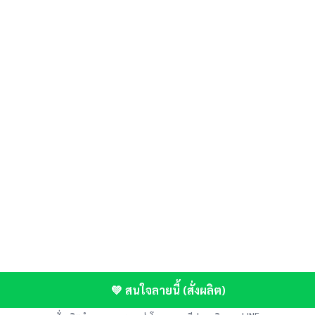
💚 สนใจลายนี้ (สั่งผลิต)