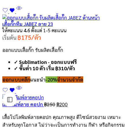
เสื้อกั๊กทีม JABEZ ลาย 23
ให้คะแนน
4.6
ตั้งแต่ 1-5 คะแนน
฿175/ตัว
เริ่มต้น
ออกแบบเสื้อกั๊ก รับผลิตเสื้อกั๊ก
✓ Sublimation · ออกแบบฟรี
✓ ขั้นต่ำ 10 ตัว เริ่ม ฿310/ตัว
ออกแบบคลิก
แนะนำ
-20%
จำนวนจำกัด
Original
Current
เสื้อพิมพ์ลาย คอปก
฿
250
฿
200
price
price
was:
is:
เสื้อโปโลพิมพ์ลายคอปก คุณภาพสูง ดีไซน์สวยงาม เหมาะ
฿250.
฿200.
สำหรับทุกโอกาส ไม่ว่าจะเป็นการทำงาน กีฬา หรือกิจกรรม