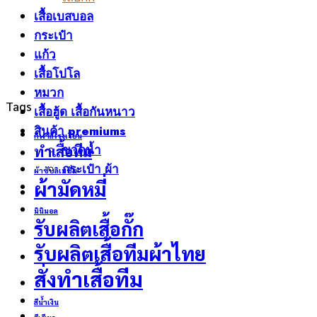
เสื้อเบสบอล
กระเป๋า
แก้ว
เสื้อโปโล
หมวก
Tags
เสื้อฮู้ด เสื้อกันหนาว
สินค้า premiums
กีฬาสีโรงเรียน
ทำเสื้อทีม
ขวดน้ำ
กระเป๋า ผ้า
ผ้าซับลิเมชั่น
ผ้ามัดหมี่
มินิมอล
รับผลิตเสื้อกั๊ก
รับผลิตเสื้อทีมผ้าไทย
สั่งทำเสื้อทีม
สีน้ำเงิน