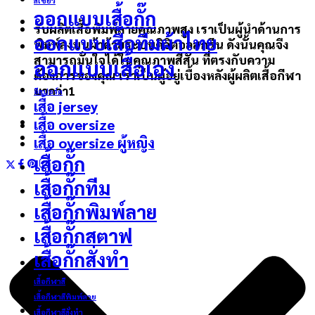
สีเขียว
ออกแบบเสื้อกั๊ก
รับผลิตเสื้อพิมพ์ลายคุณภาพสูง เราเป็นผู้นำด้านการ
ออกแบบเสื้อทีมผ้าไทย
พิมพ์ลงบนผ้าด้วยระบบดิจิตอลสกรีน ดังนั้นคุณจึง
สามารถมั่นใจได้ในคุณภาพสีสัน ที่ตรงกับความ
ออกแบบเสื้อเอง
ต้องการของคุณ เราเป็นผู้อยู่เบื้องหลังผู้ผลิตเสื้อกีฬา
มากว่า1
อีสปอร์ต
เสื้อ jersey
เสื้อ oversize
เสื้อ oversize ผู้หญิง
เสื้อกั๊ก
เสื้อกั๊กทีม
เสื้อกั๊กพิมพ์ลาย
เสื้อกั๊กสตาฟ
เสื้อกั๊กสั่งทำ
เสื้อกีฬาสี
เสื้อกีฬาสีพิมพ์ลาย
เสื้อกีฬาสีสั่งทำ