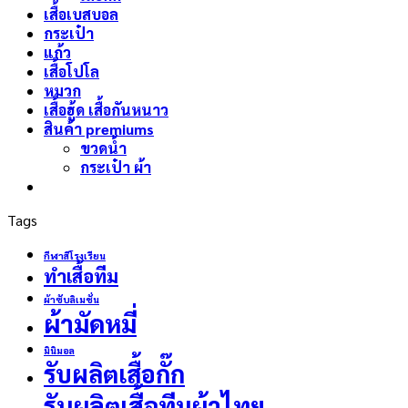
เสื้อเบสบอล
กระเป๋า
แก้ว
เสื้อโปโล
หมวก
เสื้อฮู้ด เสื้อกันหนาว
สินค้า premiums
ขวดน้ำ
กระเป๋า ผ้า
Tags
กีฬาสีโรงเรียน
ทำเสื้อทีม
ผ้าซับลิเมชั่น
ผ้ามัดหมี่
มินิมอล
รับผลิตเสื้อกั๊ก
รับผลิตเสื้อทีมผ้าไทย