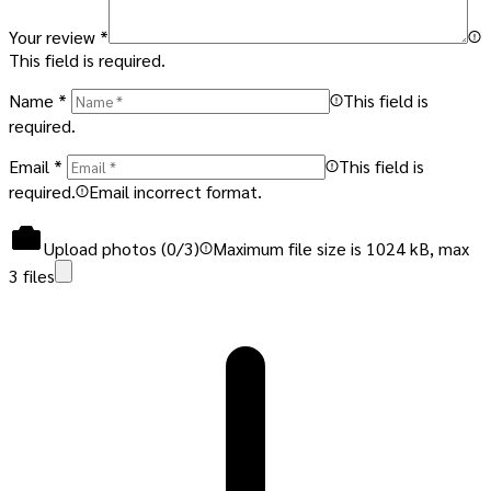
Your review
*
This field is required.
Name
*
This field is
required.
Email
*
This field is
required.
Email incorrect format.
Upload photos (
0
/3)
Maximum file size is 1024 kB, max
3 files