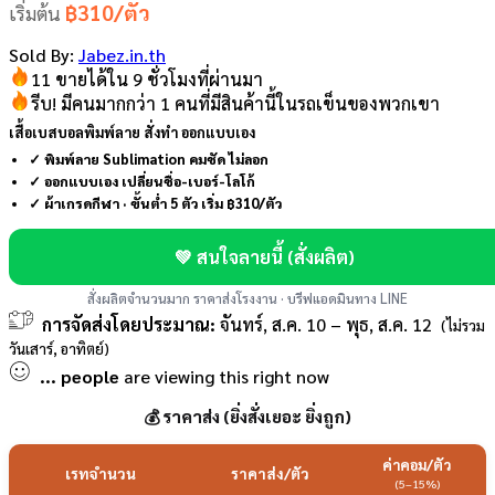
฿310/ตัว
เริ่มต้น
Sold By:
Jabez.in.th
11 ขายได้ใน 9 ชั่วโมงที่ผ่านมา
รีบ! มีคนมากกว่า 1 คนที่มีสินค้านี้ในรถเข็นของพวกเขา
เสื้อเบสบอลพิมพ์ลาย สั่งทำ ออกแบบเอง
✓ พิมพ์ลาย Sublimation คมชัด ไม่ลอก
✓ ออกแบบเอง เปลี่ยนชื่อ-เบอร์-โลโก้
✓ ผ้าเกรดกีฬา · ขั้นต่ำ 5 ตัว เริ่ม ฿310/ตัว
💚 สนใจลายนี้ (สั่งผลิต)
สั่งผลิตจำนวนมาก ราคาส่งโรงงาน · บรีฟแอดมินทาง LINE
การจัดส่งโดยประมาณ:
จันทร์, ส.ค. 10 – พุธ, ส.ค. 12
(ไม่รวม
วันเสาร์, อาทิตย์)
...
people
are viewing this right now
💰 ราคาส่ง (ยิ่งสั่งเยอะ ยิ่งถูก)
ค่าคอม/ตัว
เรทจำนวน
ราคาส่ง/ตัว
(5–15%)