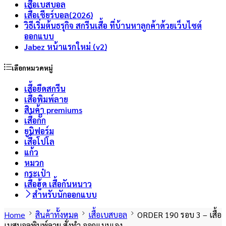
เสื้อเบสบอล
เสื้อเชียร์บอล(2026)
วิธีเริ่มต้นธรุกิจ สกรีนเสื้อ ที่บ้านหาลูกค้าด้วยเว็บไซต์
ออกแบบ
Jabez หน้าแรกใหม่ (v2)
เลือกหมวดหมู่
เสื้อยืดสกรีน
เสื้อพิมพ์ลาย
สินค้า premiums
เสื้อกั๊ก
ยูนิฟอร์ม
เสื้อโปโล
แก้ว
หมวก
กระเป๋า
เสื้อฮู้ด เสื้อกันหนาว
สำหรับนักออกแบบ
Home
สินค้าทั้งหมด
เสื้อเบสบอล
ORDER 190 รอบ 3 – เสื้อ
เบสบอลพิมพ์ลาย สั่งทำ ออกแบบเอง