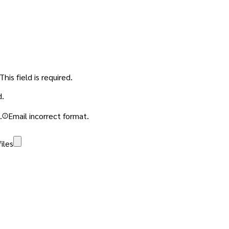
This field is required.
d.
.
Email incorrect format.
iles