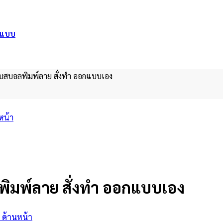
อกแบบ
เบสบอลพิมพ์ลาย สั่งทำ ออกแบบเอง
พิมพ์ลาย สั่งทำ ออกแบบเอง