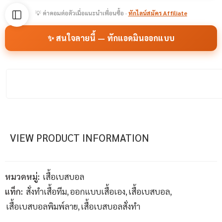
💡 ค่าคอมต่อตัวเมื่อแนะนำเพื่อนซื้อ ·
ทักไลน์สมัคร Affiliate
✨ สนใจลายนี้ — ทักแอดมินออกแบบ
VIEW PRODUCT INFORMATION
หมวดหมู่:
เสื้อเบสบอล
แท็ก:
สั่งทำเสื้อทีม
,
ออกแบบเสื้อเอง
,
เสื้อเบสบอล
,
เสื้อเบสบอลพิมพ์ลาย
,
เสื้อเบสบอลสั่งทำ