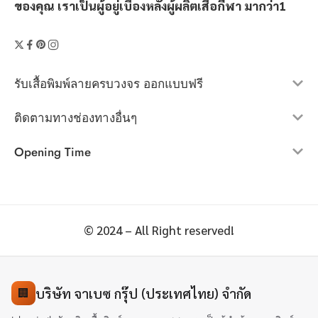
ของคุณ เราเป็นผู้อยู่เบื้องหลังผู้ผลิตเสื้อกีฬา มากว่า1
รับเสื้อพิมพ์ลายครบวงจร ออกแบบฟรี
ติดตามทางช่องทางอื่นๆ
Opening Time
© 2024 – All Right reserved!
บริษัท จาเบซ กรุ๊ป (ประเทศไทย) จำกัด
🏢