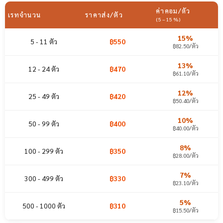
ค่าคอม/ตัว
เรทจำนวน
ราคาส่ง/ตัว
(5–15%)
15%
5 - 11 ตัว
฿550
฿82.50/ตัว
13%
12 - 24 ตัว
฿470
฿61.10/ตัว
12%
25 - 49 ตัว
฿420
฿50.40/ตัว
10%
50 - 99 ตัว
฿400
฿40.00/ตัว
8%
100 - 299 ตัว
฿350
฿28.00/ตัว
7%
300 - 499 ตัว
฿330
฿23.10/ตัว
5%
500 - 1000 ตัว
฿310
฿15.50/ตัว