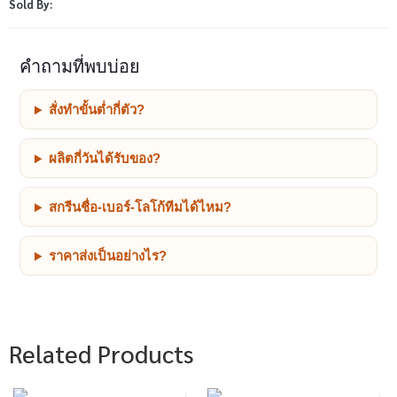
Sold By:
คำถามที่พบบ่อย
สั่งทำขั้นต่ำกี่ตัว?
ผลิตกี่วันได้รับของ?
สกรีนชื่อ-เบอร์-โลโก้ทีมได้ไหม?
ราคาส่งเป็นอย่างไร?
Related Products