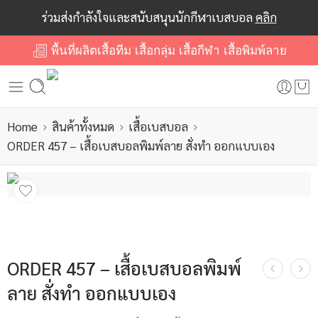
ร่วมส่งกำลังใจและสนับสนุนนักกีฬาเบสบอล
คลิก
พื้นที่ผลิตเสื้อทีม เสื้อกลุ่ม เสื้อกีฬา เสื้อพิมพ์ลาย
Home
สินค้าทั้งหมด
เสื้อเบสบอล
ORDER 457 – เสื้อเบสบอลพิมพ์ลาย สั่งทำ ออกแบบเอง
ORDER 457 – เสื้อเบสบอลพิมพ์
ลาย สั่งทำ ออกแบบเอง