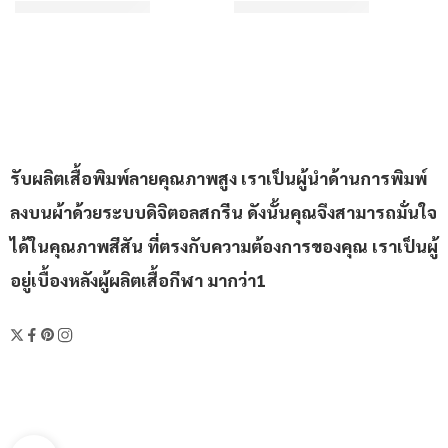
฿310/ตัว
฿310/ตัว
เริ่มต้น
เริ่มต้น
ให้คะแนน
4.67
ตั้งแต่ 1-5 คะแนน
ให้คะแนน
4.8
ตั้งแต่ 1-5 คะแ
รับผลิตเสื้อพิมพ์ลายคุณภาพสูง เราเป็นผู้นำด้านการพิมพ์
ลงบนผ้าด้วยระบบดิจิตอลสกรีน ดังนั้นคุณจึงสามารถมั่นใจ
ได้ในคุณภาพสีสัน ที่ตรงกับความต้องการของคุณ เราเป็นผู้
อยู่เบื้องหลังผู้ผลิตเสื้อกีฬา มากว่า1