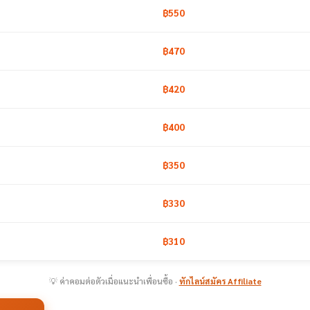
฿550
฿470
฿420
฿400
฿350
฿330
฿310
💡 ค่าคอมต่อตัวเมื่อแนะนำเพื่อนซื้อ ·
ทักไลน์สมัคร Affiliate