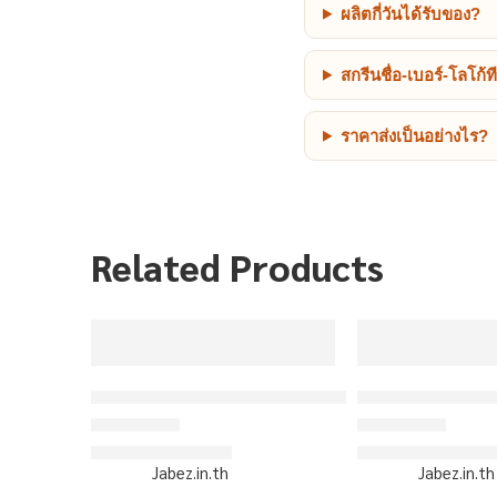
ผลิตกี่วันได้รับของ?
สกรีนชื่อ-เบอร์-โลโก้
ราคาส่งเป็นอย่างไร?
Related Products
ORDER 402 รอบ 2 – เสื้อเบสบอลพิมพ์ลาย สั่งทำ 
ORDER 435 – เสื
฿310/ตัว
฿310/ตั
ให้คะแนน
4.43
ตั้งแต่ 1-5 คะแนน
ให้คะแนน
4.8
ตั้งแต
เริ่มต้น
เริ่มต้น
Sold By:
Jabez.in.th
Sold By:
Jabez.in.th