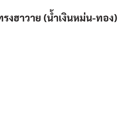
่ ทรงฮาวาย (น้ำเงินหม่น-ทอง)