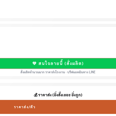
💚 สนใจลายนี้ (สั่งผลิต)
สั่งผลิตจำนวนมาก ราคาส่งโรงงาน · บรีฟแอดมินทาง LINE
💰 ราคาส่ง (ยิ่งสั่งเยอะ ยิ่งถูก)
ราคาส่ง/ตัว