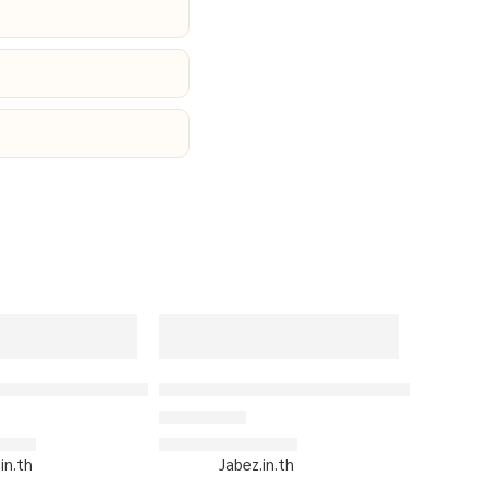
กแบบเอง
 เสื้อเบสบอลพิมพ์ลาย สั่งทำ ออกแบบเอง
ORDER 440 – เสื้อเบสบอลพิมพ์ลาย สั่งท
/ตัว
฿310/ตัว
ตั้งแต่ 1-5 คะแนน
ให้คะแนน
4.83
ตั้งแต่ 1-5 คะแนน
เริ่มต้น
in.th
Sold By:
Jabez.in.th