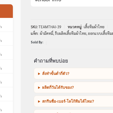
SKU:
TEAMTHAI-39
หมวดหมู่:
เสื้อทีมผ้าไทย
ัว
แท็ก:
ผ้ามัดหมี่
,
รับผลิตเสื้อทีมผ้าไทย
,
ออกแบบเสื้อทีม
ัว
Sold By:
ัว
คำถามที่พบบ่อย
ัว
สั่งทำขั้นต่ำกี่ตัว?
ัว
ผลิตกี่วันได้รับของ?
ัว
สกรีนชื่อ-เบอร์-โลโก้ทีมได้ไหม?
ัว