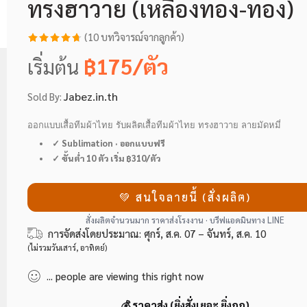
ทรงฮาวาย (เหลืองทอง-ทอง)
(
10
บทวิจารณ์จากลูกค้า)
ให้คะแนน
10
฿175/ตัว
เริ่มต้น
4.7
จาก 5
คะแนนเต็ม
Jabez.in.th
Sold By:
บน
การให้
คะแนนของ
ออกแบบเสื้อทีมผ้าไทย รับผลิตเสื้อทีมผ้าไทย
ทรงฮาวาย ลายมัดหมี่
ลูกค้า
✓ Sublimation · ออกแบบฟรี
✓ ขั้นต่ำ 10 ตัว เริ่ม ฿310/ตัว
💚 สนใจลายนี้ (สั่งผลิต)
สั่งผลิตจำนวนมาก ราคาส่งโรงงาน · บรีฟแอดมินทาง LINE
การจัดส่งโดยประมาณ:
ศุกร์, ส.ค. 07 – จันทร์, ส.ค. 10
(ไม่รวมวันเสาร์, อาทิตย์)
...
people
are viewing this right now
💰 ราคาส่ง (ยิ่งสั่งเยอะ ยิ่งถูก)