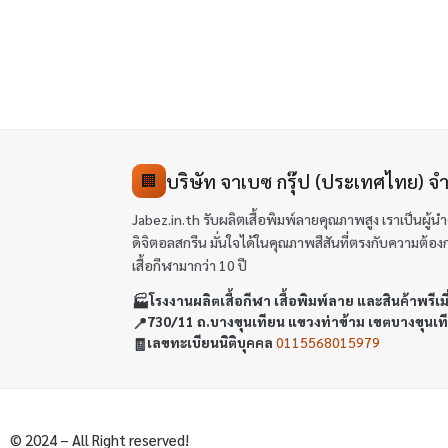
บริษัท จาเบซ กรุ๊ป (ประเทศไทย) จำ
🏢
Jabez.in.th รับผลิตเสื้อพิมพ์ลายคุณภาพสูง เราเป็นผู
ดิจิตอลสกรีน มั่นใจได้ในคุณภาพสีสันที่ตรงกับความต้องการข
เสื้อกีฬามากว่า 10 ปี
🏭
โรงงานผลิตเสื้อกีฬา เสื้อพิมพ์ลาย และสินค้าพรีเม
📍
730/11 ถ.บางขุนเทียน แขวงท่าข้าม เขตบางขุนเ
🧾
เลขทะเบียนนิติบุคคล
0115568015979
© 2024 – All Right reserved!