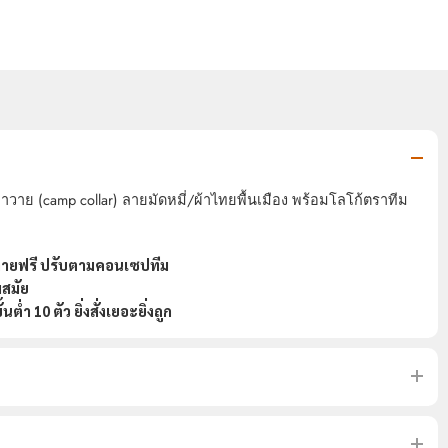
วาย (camp collar) ลายมัดหมี่/ผ้าไทยพื้นเมือง พร้อมโลโก้ตราทีม
บลายฟรี ปรับตามคอนเซปทีม
มสมัย
่ำ 10 ตัว ยิ่งสั่งเยอะยิ่งถูก