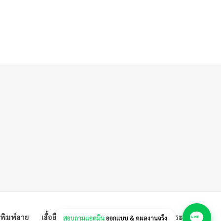
้อพิมพ์ลาย
เสื้อยืดสกรีน
เสื้อโปโล
ยูนิฟอร์ม
กระเป๋า
สอบถามแอดมิน
ออกแบบ & ดูผลงานจริง