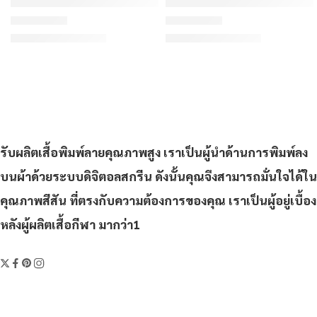
ORDER 428 – เสื้อเบสบอลพิมพ์ลาย สั่งทำ ออกแบบเอง
ORDER 433 – เสื้อเบสบอลพิ
฿310/ตัว
฿310/ตัว
เริ่มต้น
เริ่มต้น
ให้คะแนน
4.29
ตั้งแต่ 1-5 คะแนน
ให้คะแนน
4.8
ตั้งแต่ 1-5 คะแ
รับผลิตเสื้อพิมพ์ลายคุณภาพสูง เราเป็นผู้นำด้านการพิมพ์ลง
บนผ้าด้วยระบบดิจิตอลสกรีน ดังนั้นคุณจึงสามารถมั่นใจได้ใน
คุณภาพสีสัน ที่ตรงกับความต้องการของคุณ เราเป็นผู้อยู่เบื้อง
หลังผู้ผลิตเสื้อกีฬา มากว่า1