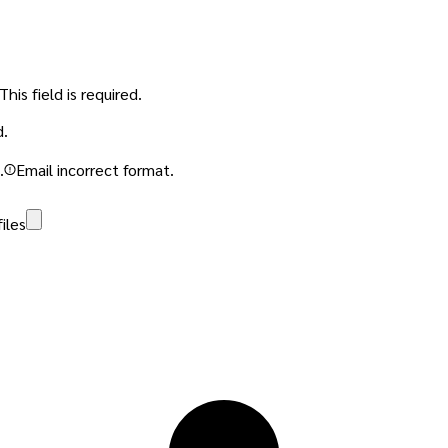
This field is required.
d.
.
Email incorrect format.
iles