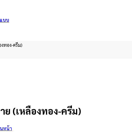
อกแบบ
ืองทอง-ครีม)
วาย (เหลืองทอง-ครีม)