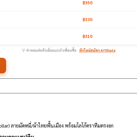
฿350
฿330
฿310
💡 ค่าคอมต่อตัวเมื่อแนะนำเพื่อนซื้อ ·
ทักไลน์สมัคร Affiliate
lar) ลายมัดหมี่/ผ้าไทยพื้นเมือง พร้อมโลโก้ตราทีมตรงอก
ับตามคอนเซปทีม