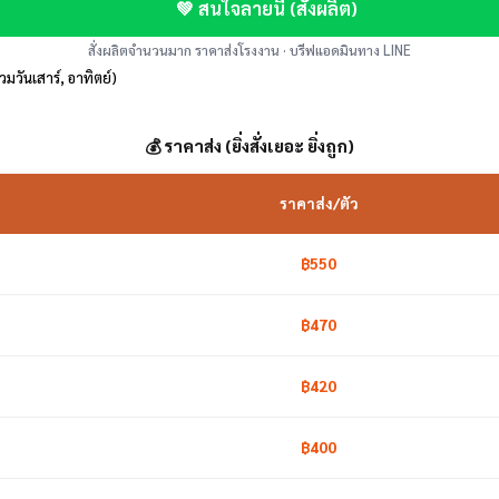
💚 สนใจลายนี้ (สั่งผลิต)
สั่งผลิตจำนวนมาก ราคาส่งโรงงาน · บรีฟแอดมินทาง LINE
รวมวันเสาร์, อาทิตย์)
💰 ราคาส่ง (ยิ่งสั่งเยอะ ยิ่งถูก)
ราคาส่ง/ตัว
฿550
฿470
฿420
฿400