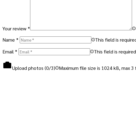
Your review
*
Name
*
This field is require
Email
*
This field is required
Upload photos (
0
/3)
Maximum file size is 1024 kB, max 3 f