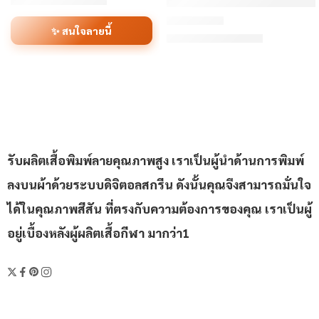
฿110/ตัว
เริ่มต้น
ORDER 435 – เสื้อเบสบอลพิ
✨ สนใจลายนี้
฿310/ตัว
เริ่มต้น
ให้คะแนน
4.8
ตั้งแต่ 1-5 คะแ
รับผลิตเสื้อพิมพ์ลายคุณภาพสูง เราเป็นผู้นำด้านการพิมพ์
ลงบนผ้าด้วยระบบดิจิตอลสกรีน ดังนั้นคุณจึงสามารถมั่นใจ
ได้ในคุณภาพสีสัน ที่ตรงกับความต้องการของคุณ เราเป็นผู้
อยู่เบื้องหลังผู้ผลิตเสื้อกีฬา มากว่า1