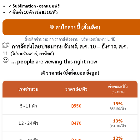
✓ Sublimation · ออกแบบฟรี
✓ ขั้นต่ำ 10 ตัว เริ่ม ฿310/ตัว
💚 สนใจลายนี้ (สั่งผลิต)
สั่งผลิตจำนวนมาก ราคาส่งโรงงาน · บรีฟแอดมินทาง LINE
การจัดส่งโดยประมาณ:
จันทร์, ส.ค. 10 – อังคาร, ส.ค.
11
(ไม่รวมวันเสาร์, อาทิตย์)
...
people
are viewing this right now
💰 ราคาส่ง (ยิ่งสั่งเยอะ ยิ่งถูก)
ค่าคอม/ตัว
เรทจำนวน
ราคาส่ง/ตัว
(5–15%)
15%
5 - 11 ตัว
฿550
฿82.50/ตัว
13%
12 - 24 ตัว
฿470
฿61.10/ตัว
12%